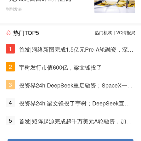
刚刚发表
热门TOP5
热门机构
|
VC情报局
1
首发|河络新图完成1.5亿元Pre-A轮融资，深耕i
PSC原创细胞技术
2
宇树发行市值600亿，梁文锋投了
3
投资界24h|DeepSeek重启融资；SpaceX一夜
市值蒸发1.5万亿；上海国投，一举投7家GP
4
投资界24h|梁文锋投了宇树；DeepSeek宣布
大幅涨价；贝恩资本买下贡茶
5
首发|矩阵起源完成超千万美元A轮融资，加速
企业级AI基础设施研发