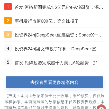
1
首发|河络新图完成1.5亿元Pre-A轮融资，深耕i
PSC原创细胞技术
2
宇树发行市值600亿，梁文锋投了
3
投资界24h|DeepSeek重启融资；SpaceX一夜
市值蒸发1.5万亿；上海国投，一举投7家GP
4
投资界24h|梁文锋投了宇树；DeepSeek宣布
大幅涨价；贝恩资本买下贡茶
5
首发|矩阵起源完成超千万美元A轮融资，加速
企业级AI基础设施研发
去投资界看更多精彩内容
【声明：本页面数据来源于公开收集，未经核实，仅供展
示和参考。本页面展示的数据信息不代表投资界观点，本
页面数据不构成任何对于投资的建议。特别提示：投资有