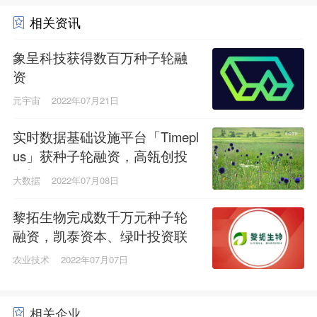
相关资讯
象呈科技获得数百万种子轮融
资
元宇宙
2022年07月21日
实时数据基础设施平台「Timepl
us」获种子轮融资，高瓴创投
领投
大数据
2022年07月08日
黎拓生物完成数千万元种子轮
融资，凯泰资本、绿叶投资联
合投资
农业技术
2022年07月07日
相关企业