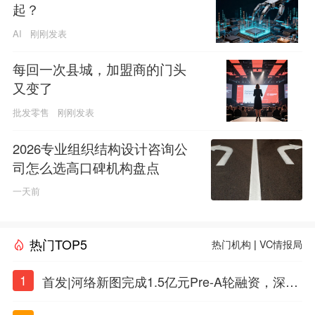
起？
AI
刚刚发表
每回一次县城，加盟商的门头
又变了
批发零售
刚刚发表
2026专业组织结构设计咨询公
司怎么选高口碑机构盘点
一天前
热门TOP5
热门机构
|
VC情报局
1
首发|河络新图完成1.5亿元Pre-A轮融资，深耕i
PSC原创细胞技术