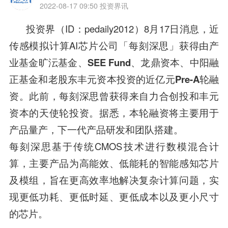
2022-08-17 09:50
投资界讯
投资界（ID：pedaily2012）8月17日消息，近
传感模拟计算AI芯片公司「每刻深思」获得由
产
业基金旷沄基金、SEE Fund、龙鼎资本、中阳融
正基金和老股东丰元资本投资的近亿元Pre-A轮融
资
。此前，每刻深思曾获得来自
力合创投和丰元
资本的天使轮投资
。据悉，本轮融资将主要用于
产品量产，下一代产品研发和团队搭建
。
每刻深思基于传统CMOS技术进行数模混合计
算，主要产品为
高能效、低能耗的智能感知芯片
及模组
，旨在更高效率地解决复杂计算问题，实
现更低功耗、更低时延、更低成本以及更小尺寸
的芯片。