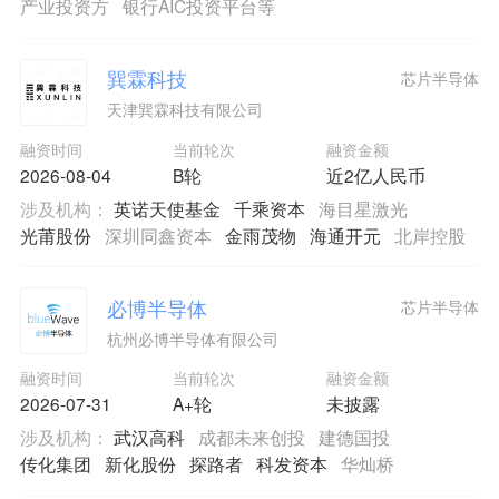
产业投资方
银行AIC投资平台等
巽霖科技
芯片半导体
天津巽霖科技有限公司
融资时间
当前轮次
融资金额
2026-08-04
B轮
近2亿人民币
涉及机构：
英诺天使基金
千乘资本
海目星激光
光莆股份
深圳同鑫资本
金雨茂物
海通开元
北岸控股
必博半导体
芯片半导体
杭州必博半导体有限公司
融资时间
当前轮次
融资金额
2026-07-31
A+轮
未披露
涉及机构：
武汉高科
成都未来创投
建德国投
传化集团
新化股份
探路者
科发资本
华灿桥