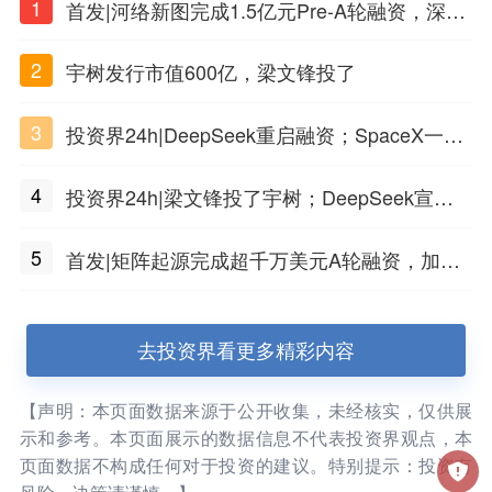
1
首发|河络新图完成1.5亿元Pre-A轮融资，深耕i
PSC原创细胞技术
2
宇树发行市值600亿，梁文锋投了
3
投资界24h|DeepSeek重启融资；SpaceX一夜
市值蒸发1.5万亿；上海国投，一举投7家GP
4
投资界24h|梁文锋投了宇树；DeepSeek宣布
大幅涨价；贝恩资本买下贡茶
5
首发|矩阵起源完成超千万美元A轮融资，加速
企业级AI基础设施研发
去投资界看更多精彩内容
【声明：本页面数据来源于公开收集，未经核实，仅供展
示和参考。本页面展示的数据信息不代表投资界观点，本
页面数据不构成任何对于投资的建议。特别提示：投资有
风险，决策请谨慎。】