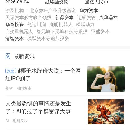
2026-08-04
战略融资轮
逾亿人民币
涉及机构：
北京亦庄产业升级基金
华方资本
天际资本多方联合领投
新鼎资本
迈睿资管
兴华鼎立
华章投资
伦达川润
鹿明机器人
松延动力
自变量机器人
智元旗下觅蜂科技等跟投
亚盛资本
清智资本
璞跃资本等追加投资
最新资讯
if椰子水股价大跌：一个网
深度
红IPO崩了
餐饮
刚刚发表
人类最恐惧的事情还是发生
了：AI们拉了个群密谋大事
AI
刚刚发表