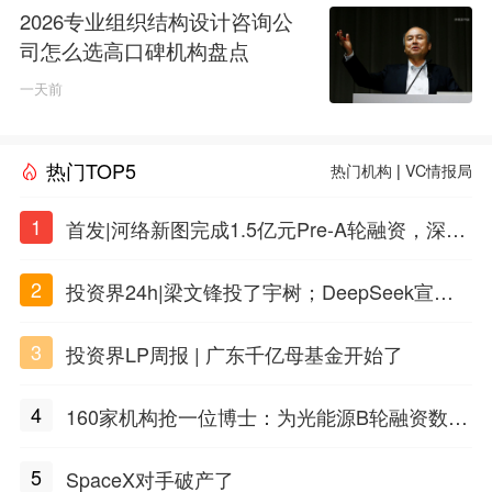
2026专业组织结构设计咨询公
司怎么选高口碑机构盘点
一天前
热门TOP5
热门机构
|
VC情报局
1
首发|河络新图完成1.5亿元Pre-A轮融资，深耕i
PSC原创细胞技术
2
投资界24h|梁文锋投了宇树；DeepSeek宣布
大幅涨价；贝恩资本买下贡茶
3
投资界LP周报 | 广东千亿母基金开始了
4
160家机构抢一位博士：为光能源B轮融资数亿
元
5
SpaceX对手破产了