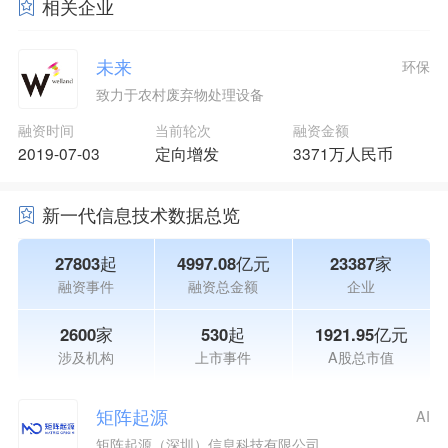
相关企业
未来
环保
致力于农村废弃物处理设备
融资时间
当前轮次
融资金额
2019-07-03
定向增发
3371万人民币
新一代信息技术数据总览
27803起
4997.08亿元
23387家
融资事件
融资总金额
企业
2600家
530起
1921.95亿元
涉及机构
上市事件
A股总市值
矩阵起源
AI
矩阵起源（深圳）信息科技有限公司