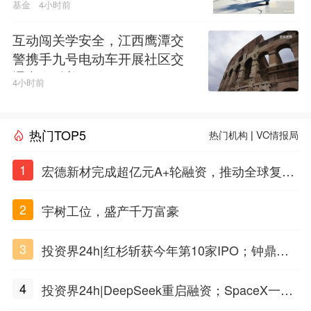
基金
4小时前
互动闯关学安全，江西鹰潭交
警携手九号电动车开展社区交
通安全科普活动
4小时前
热门TOP5
热门机构
|
VC情报局
1
宏德新材完成超亿元A+轮融资，推动全球复合
材料工程化应用
2
宇树工位，盛产千万富豪
3
投资界24h|红杉斩获今年第10家IPO；钟鼎投
出一个千亿IPO；SpaceX腰斩，马斯克财富缩
4
投资界24h|DeepSeek重启融资；SpaceX一夜
水