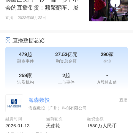
会的直播带货：频繁翻车、屡
败屡战
直播
2022年08月22日
直播数据总览
479起
27.53亿元
290家
融资事件
融资总金额
企业
259家
2起
-
涉及机构
上市事件
A股总市值
海森数投
直播
海森数投（广州）科创有限公司
融资时间
当前轮次
融资金额
2026-01-13
天使轮
1580万人民币