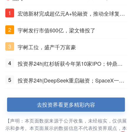
1
宏德新材完成超亿元A+轮融资，推动全球复合
材料工程化应用
2
宇树发行市值600亿，梁文锋投了
3
宇树工位，盛产千万富豪
4
投资界24h|红杉斩获今年第10家IPO；钟鼎投
出一个千亿IPO；SpaceX腰斩，马斯克财富缩
5
投资界24h|DeepSeek重启融资；SpaceX一夜
水
市值蒸发1.5万亿；上海国投，一举投7家GP
去投资界看更多精彩内容
【声明：本页面数据来源于公开收集，未经核实，仅供展
示和参考。本页面展示的数据信息不代表投资界观点，本