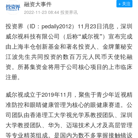
融资大事件
+ 关注
2022-11-23 08:44
投资界讯
投资界（ID：pedaily2012）11月23日消息，
深圳
威尔视科技有限公司（后称
“威尔视”）
宣布完成
由
上海
丰仓创新基金
和
著名投资人、金牌董秘安
江波先生
共同投资的
数百万元人民币天使轮
融
资。所募集资金将用于公司核心项目的上市临床
注册。
威尔视成立于2019年11月
，聚焦于青少年近视精
准防控和眼睛健康管理为核心的眼健康赛道。
公
司团队由香港理工大学视光学系教授团队、深圳
大学教授团队、华为、迈瑞技术人才及高层管理
等专业精英组成。是国内为数不多
掌握接触镜设