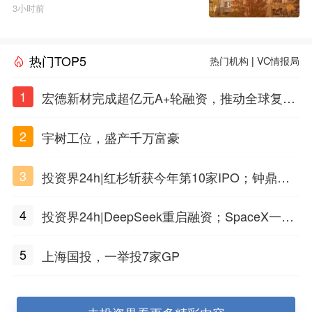
通安全科普活动
3小时前
热门TOP5
热门机构
|
VC情报局
1
宏德新材完成超亿元A+轮融资，推动全球复合
材料工程化应用
2
宇树工位，盛产千万富豪
3
投资界24h|红杉斩获今年第10家IPO；钟鼎投
出一个千亿IPO；SpaceX腰斩，马斯克财富缩
4
投资界24h|DeepSeek重启融资；SpaceX一夜
水
市值蒸发1.5万亿；上海国投，一举投7家GP
5
上海国投，一举投7家GP