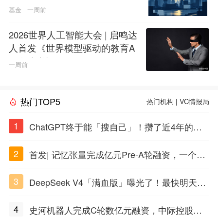
基金
一周前
2026世界人工智能大会 | 启鸣达
人首发《世界模型驱动的教育A
GI白皮书》
一周前
热门TOP5
热门机构
|
VC情报局
1
ChatGPT终于能「搜自己」！攒了近4年的对
话，一键翻出
2
首发| 记忆张量完成亿元Pre-A轮融资，一个上
海团队火了
3
DeepSeek V4「满血版」曝光了！最快明天发
布
4
史河机器人完成C轮数亿元融资，中际控股领