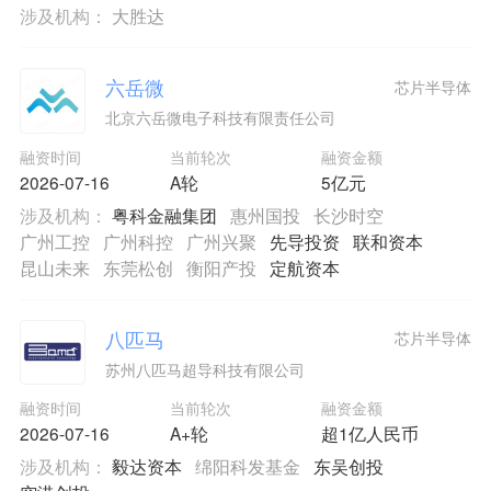
涉及机构：
大胜达
六岳微
芯片半导体
北京六岳微电子科技有限责任公司
融资时间
当前轮次
融资金额
2026-07-16
A轮
5亿元
涉及机构：
粤科金融集团
惠州国投
长沙时空
广州工控
广州科控
广州兴聚
先导投资
联和资本
昆山未来
东莞松创
衡阳产投
定航资本
八匹马
芯片半导体
苏州八匹马超导科技有限公司
融资时间
当前轮次
融资金额
2026-07-16
A+轮
超1亿人民币
涉及机构：
毅达资本
绵阳科发基金
东吴创投