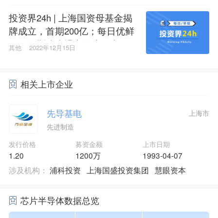
投资界24h | 上海国资母基金揭
牌成立，首期200亿；每日优鲜
再收纳斯达克退市警告；京东
其他
2022年12月15日
调集首批千余名快递小哥抵京
相关上市企业
先导基电
上海市
先进制造
发行价格
募资金额
上市日期
1.20
1200万
1993-04-07
涉及机构：
浦科投资
上海国盛投资集团
慧眼资本
芯片半导体数据总览