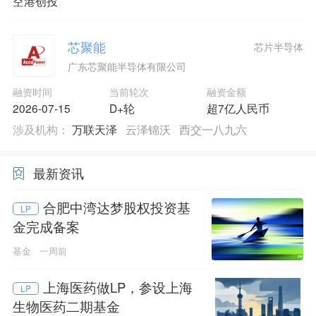
空港创投
芯聚能
芯片半导体
广东芯聚能半导体有限公司
融资时间
当前轮次
融资金额
2026-07-15
D+轮
超7亿人民币
涉及机构：
万联天泽
云泽锦沃
西交一八九六
最新资讯
合肥中湾达梦股权投资基
LP
金完成备案
基金
一周前
上海医药做LP，参设上海
LP
生物医药二期基金