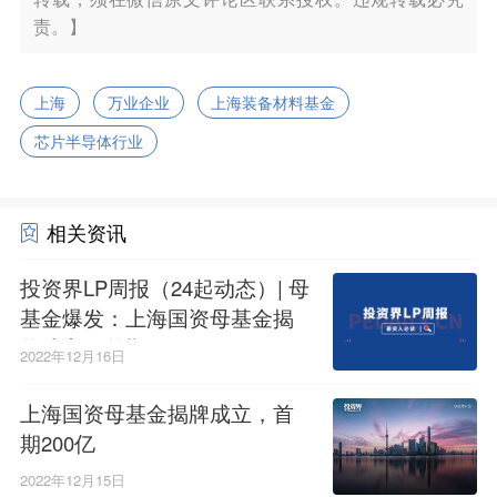
责。】
上海
万业企业
上海装备材料基金
芯片半导体行业
相关资讯
投资界LP周报（24起动态）| 母
基金爆发：上海国资母基金揭
牌成立，首期200亿；江西LP出
2022年12月16日
资达晨；VC/PE去常州
上海国资母基金揭牌成立，首
期200亿
2022年12月15日