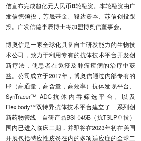
信宣布完成
超亿元人民币B轮融资
。本轮融资由
广
发信德领投，芳晟基金、毅达资本、苏信创投跟
投
。广发信德李辰博士将加盟博奥信董事会。
博奥信是一家全球化具备自主研发能力的生物技
术公司，致力于利用专有的抗体技术平台开发创
新疗法，使患者在免疫及肿瘤疾病的治疗中获
益。公司成立于2017年，博奥信通过内部专有的
H³（高通量，高含量，高效率）抗体发现平台、
SynTracer™ ADC抗体内吞筛选平台、以及
Flexibody™双特异抗体技术平台建立了一系列创
新药物管线。自研产品BSI-045B（抗TSLP单抗）
国内已进入临床二期，并即将在2023年初在美国
开展包括特应性皮炎在内的多项适应症的全球二