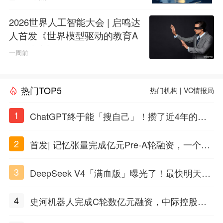
2026世界人工智能大会 | 启鸣达
人首发《世界模型驱动的教育A
GI白皮书》
一周前
热门TOP5
热门机构
|
VC情报局
1
ChatGPT终于能「搜自己」！攒了近4年的对
话，一键翻出
2
首发| 记忆张量完成亿元Pre-A轮融资，一个上
海团队火了
3
DeepSeek V4「满血版」曝光了！最快明天发
布
4
史河机器人完成C轮数亿元融资，中际控股领
投