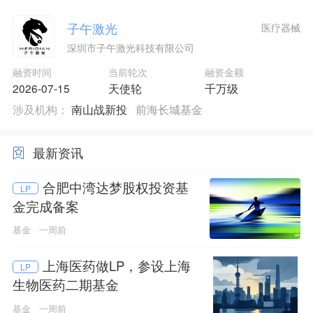
子午激光
医疗器械
深圳市子午激光科技有限公司
融资时间
当前轮次
融资金额
2026-07-15
天使轮
千万级
涉及机构：
南山战新投
前海长城基金
最新资讯
合肥中湾达梦股权投资基
LP
金完成备案
基金
一周前
上海医药做LP，参设上海
LP
生物医药二期基金
基金
一周前