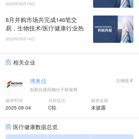
获投金额超百亿
2022年09月19日
8月并购市场共完成146笔交
易，生物技术/医疗健康行业热
度较高
2022年09月14日
相关企业
博奥信
生物技术
创新抗体药物分子研发商
融资时间
当前轮次
融资金额
2025-08-04
C轮
未披露
医疗健康数据总览