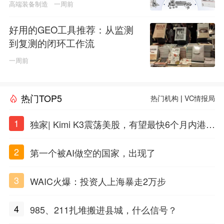
道
高端装备制造
一周前
好用的GEO工具推荐：从监测
到复测的闭环工作流
一周前
热门TOP5
热门机构
|
VC情报局
1
独家| Kimi K3震荡美股，有望最快6个月内港股
上市
2
第一个被AI做空的国家，出现了
3
WAIC火爆：投资人上海暴走2万步
4
985、211扎堆搬进县城，什么信号？