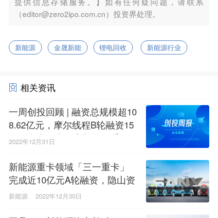
提供信息存储服务。】如有任何疑问题，请联系
（editor@zero2ipo.com.cn）投资界处理。
新能源
金晟新能
锂电回收
新能源行业
相关资讯
一周创投回顾 | 融资总规模超10
8.62亿元，摩尔线程B轮融资15
亿；湖南跑出一家新能源重卡
2022年12月31日
独角兽
新能源重卡领域「三一重卡」
完成近10亿元A轮融资，隐山资
本、招商资本、国投招商联合
新能源
2022年12月30日
领投