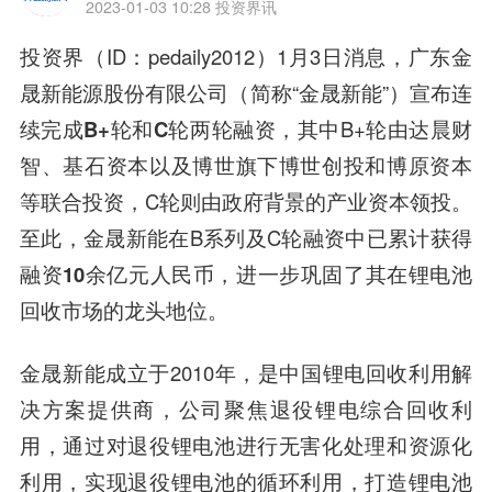
2023-01-03 10:28
投资界讯
投资界（ID：pedaily2012）1月3日消息，广东金
晟新能源股份有限公司（简称“
金晟新能
”）宣布连
续完
成B+轮和C轮两轮融资
，其中B+轮由
达晨财
智、基石资本以及博世旗下博世创投和博原资本
等
联合投资，C轮则由
政府背景的产业资本领投
。
至此，金晟新能在B系列及C轮融资中已累计获得
融资10余亿元人民币
，进一步巩固了其在锂电池
回收市场的龙头地位。
金晟新能成立于2010年，是
中国锂电回收利用解
决方案提供商
，公司聚焦退役锂电综合回收利
用，通过对退役锂电池进行无害化处理和资源化
利用，实现退役锂电池的循环利用，打造锂电池