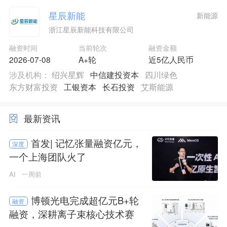
星辰新能
新能源
浙江星辰新能科技有限公司
融资时间
当前轮次
融资金额
2026-07-08
A+轮
近5亿人民币
涉及机构：
绍兴星辉
中信建投资本
四川绿色
东方财富投资
工银资本
长石投资
艾斯能源
最新资讯
首发| 记忆张量融资亿元，
深度
一个上海团队火了
AI
一周前
博顿光电完成超亿元B+轮
融资
融资，深耕离子束核心技术赛