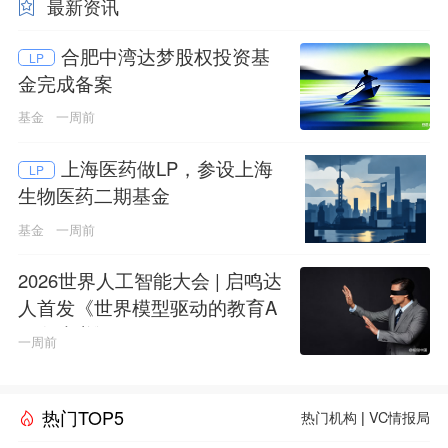
最新资讯
合肥中湾达梦股权投资基
LP
金完成备案
基金
一周前
上海医药做LP，参设上海
LP
生物医药二期基金
基金
一周前
2026世界人工智能大会 | 启鸣达
人首发《世界模型驱动的教育A
GI白皮书》
一周前
热门TOP5
热门机构
|
VC情报局