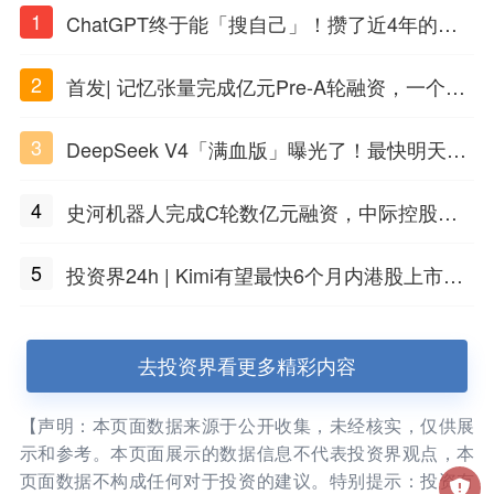
1
ChatGPT终于能「搜自己」！攒了近4年的对
话，一键翻出
2
首发| 记忆张量完成亿元Pre-A轮融资，一个上
海团队火了
3
DeepSeek V4「满血版」曝光了！最快明天发
布
4
史河机器人完成C轮数亿元融资，中际控股领
投
5
投资界24h | Kimi有望最快6个月内港股上市；
任泽平回应解散VIP群；中际旭创又要IPO了
去投资界看更多精彩内容
【声明：本页面数据来源于公开收集，未经核实，仅供展
示和参考。本页面展示的数据信息不代表投资界观点，本
页面数据不构成任何对于投资的建议。特别提示：投资有