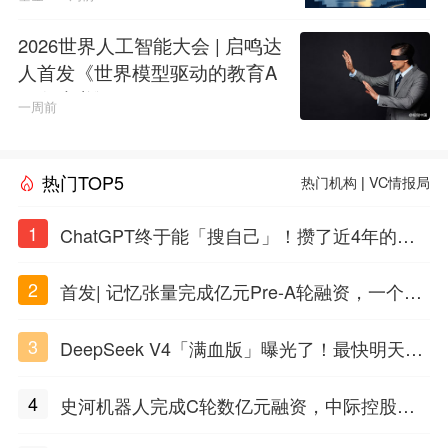
2026世界人工智能大会 | 启鸣达
人首发《世界模型驱动的教育A
GI白皮书》
一周前
热门TOP5
热门机构
|
VC情报局
1
ChatGPT终于能「搜自己」！攒了近4年的对
话，一键翻出
2
首发| 记忆张量完成亿元Pre-A轮融资，一个上
海团队火了
3
DeepSeek V4「满血版」曝光了！最快明天发
布
4
史河机器人完成C轮数亿元融资，中际控股领
投