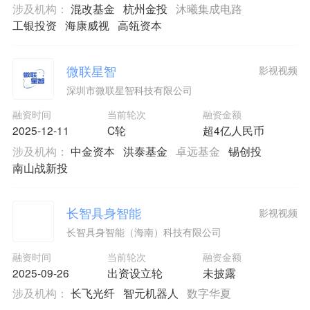
涉及机构：
混改基金
杭州金投
沐曦集成电路
工银投资
海康威视
高瓴资本
微联星智
影视视频
深圳市微联星智科技有限公司
融资时间
当前轮次
融资金额
2025-12-11
C轮
超4亿人民币
涉及机构：
中金资本
洪泰基金
卓远基金
锡创投
南山战新投
长智具身智能
影视视频
长智具身智能（海南）科技有限公司
融资时间
当前轮次
融资金额
2025-09-26
出资设立轮
未披露
涉及机构：
长飞光纤
智元机器人
数字华夏