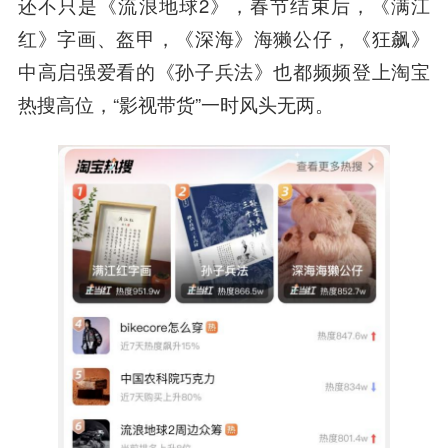
还不只是《流浪地球2》，春节结束后，《满江
红》字画、盔甲，《深海》海獭公仔，《狂飙》
中高启强爱看的《孙子兵法》也都频频登上淘宝
热搜高位，“影视带货”一时风头无两。