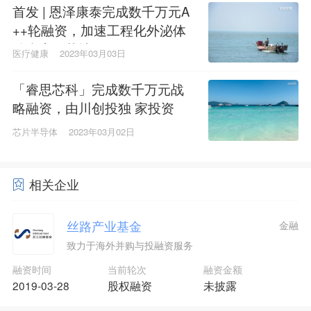
首发 | 恩泽康泰完成数千万元A
++轮融资，加速工程化外泌体
治疗应用落地
医疗健康
2023年03月03日
「睿思芯科」完成数千万元战
略融资，由川创投独 家投资
芯片半导体
2023年03月02日
相关企业
丝路产业基金
金融
致力于海外并购与投融资服务
融资时间
当前轮次
融资金额
2019-03-28
股权融资
未披露