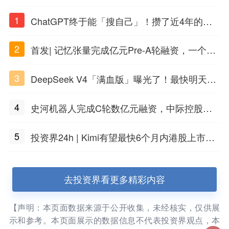
1
ChatGPT终于能「搜自己」！攒了近4年的对
话，一键翻出
2
首发| 记忆张量完成亿元Pre-A轮融资，一个上
海团队火了
3
DeepSeek V4「满血版」曝光了！最快明天发
布
4
史河机器人完成C轮数亿元融资，中际控股领
投
5
投资界24h | Kimi有望最快6个月内港股上市；
任泽平回应解散VIP群；中际旭创又要IPO了
去投资界看更多精彩内容
【声明：本页面数据来源于公开收集，未经核实，仅供展
示和参考。本页面展示的数据信息不代表投资界观点，本