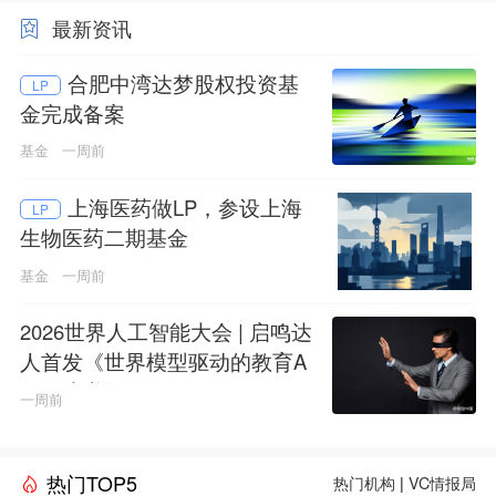
最新资讯
合肥中湾达梦股权投资基
LP
金完成备案
基金
一周前
上海医药做LP，参设上海
LP
生物医药二期基金
基金
一周前
2026世界人工智能大会 | 启鸣达
人首发《世界模型驱动的教育A
GI白皮书》
一周前
热门TOP5
热门机构
|
VC情报局