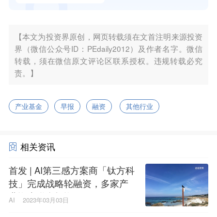
【本文为投资界原创，网页转载须在文首注明来源投资
界（微信公众号ID：PEdaily2012）及作者名字。微信
转载，须在微信原文评论区联系授权。违规转载必究
责。】
产业基金
早报
融资
其他行业
相关资讯
首发 | AI第三感方案商「钛方科
技」完成战略轮融资，多家产
业资本联合投资
AI
2023年03月03日