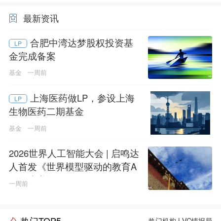
最新资讯
合肥中湾达梦股权投资基
LP
金完成备案
基金
一周前
上海医药做LP，参设上海
LP
生物医药二期基金
基金
一周前
2026世界人工智能大会 | 启鸣达
人首发《世界模型驱动的教育A
GI白皮书》
一周前
热门TOP5
热门机构
|
VC情报局