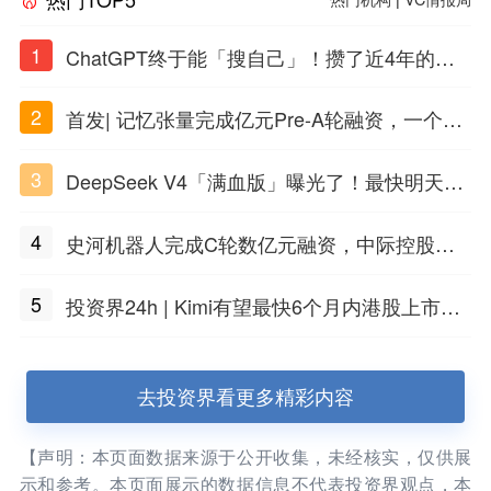
1
ChatGPT终于能「搜自己」！攒了近4年的对
话，一键翻出
2
首发| 记忆张量完成亿元Pre-A轮融资，一个上
海团队火了
3
DeepSeek V4「满血版」曝光了！最快明天发
布
4
史河机器人完成C轮数亿元融资，中际控股领
投
5
投资界24h | Kimi有望最快6个月内港股上市；
任泽平回应解散VIP群；中际旭创又要IPO了
去投资界看更多精彩内容
【声明：本页面数据来源于公开收集，未经核实，仅供展
示和参考。本页面展示的数据信息不代表投资界观点，本