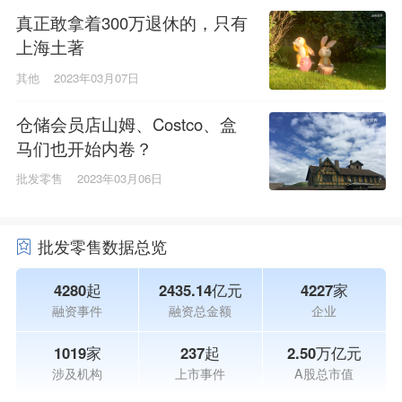
真正敢拿着300万退休的，只有
上海土著
其他
2023年03月07日
仓储会员店山姆、Costco、盒
马们也开始内卷？
批发零售
2023年03月06日
批发零售数据总览
4280起
2435.14亿元
4227家
融资事件
融资总金额
企业
1019家
237起
2.50万亿元
涉及机构
上市事件
A股总市值