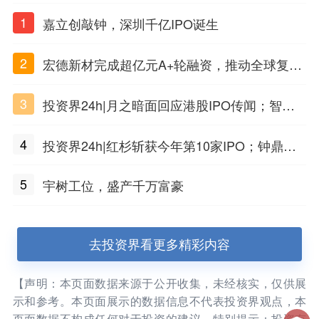
1
嘉立创敲钟，深圳千亿IPO诞生
2
宏德新材完成超亿元A+轮融资，推动全球复合
材料工程化应用
3
投资界24h|月之暗面回应港股IPO传闻；智元
公布合伙人团队阵容；潮汕女首富又要敲钟了
4
投资界24h|红杉斩获今年第10家IPO；钟鼎投
出一个千亿IPO；SpaceX腰斩，马斯克财富缩
5
宇树工位，盛产千万富豪
水
去投资界看更多精彩内容
【声明：本页面数据来源于公开收集，未经核实，仅供展
示和参考。本页面展示的数据信息不代表投资界观点，本
页面数据不构成任何对于投资的建议。特别提示：投资有