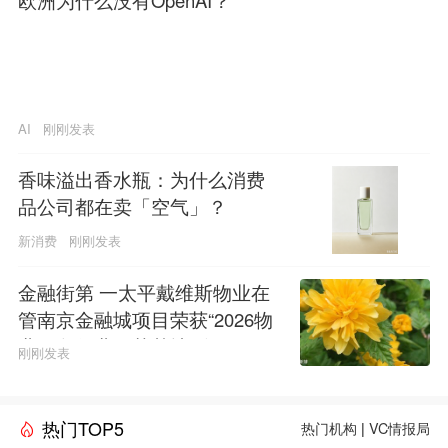
欧洲为什么没有OpenAI？
AI
刚刚发表
香味溢出香水瓶：为什么消费
品公司都在卖「空气」？
新消费
刚刚发表
金融街第 一太平戴维斯物业在
管南京金融城项目荣获“2026物
业服务行业示范基地”称号
刚刚发表
热门TOP5
热门机构
|
VC情报局