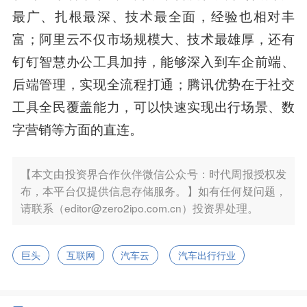
最广、扎根最深、技术最全面，经验也相对丰
富；阿里云不仅市场规模大、技术最雄厚，还有
钉钉智慧办公工具加持，能够深入到车企前端、
后端管理，实现全流程打通；腾讯优势在于社交
工具全民覆盖能力，可以快速实现出行场景、数
字营销等方面的直连。
【本文由投资界合作伙伴微信公众号：时代周报授权发
布，本平台仅提供信息存储服务。】如有任何疑问题，
请联系（editor@zero2ipo.com.cn）投资界处理。
巨头
互联网
汽车云
汽车出行行业