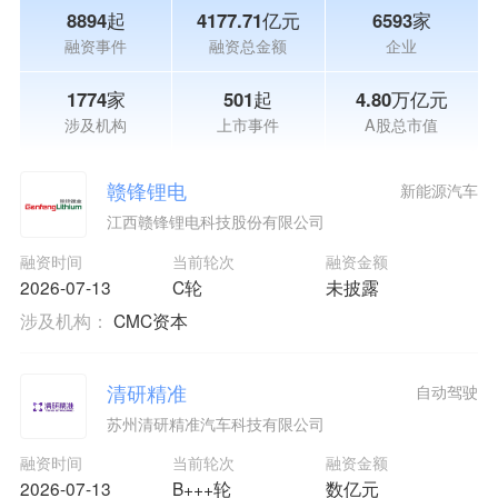
8894起
4177.71亿元
6593家
融资事件
融资总金额
企业
1774家
501起
4.80万亿元
涉及机构
上市事件
A股总市值
赣锋锂电
新能源汽车
江西赣锋锂电科技股份有限公司
融资时间
当前轮次
融资金额
2026-07-13
C轮
未披露
涉及机构：
CMC资本
清研精准
自动驾驶
苏州清研精准汽车科技有限公司
融资时间
当前轮次
融资金额
2026-07-13
B+++轮
数亿元