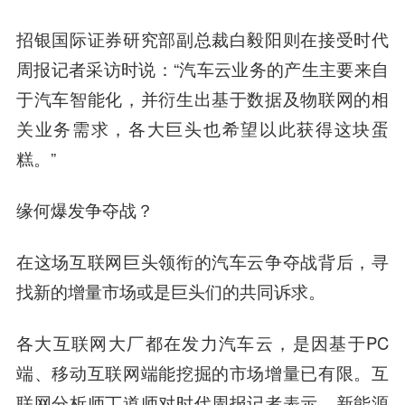
招银国际证券研究部副总裁白毅阳则在接受时代
周报记者采访时说：“汽车云业务的产生主要来自
于汽车智能化，并衍生出基于数据及物联网的相
关业务需求，各大巨头也希望以此获得这块蛋
糕。”
缘何爆发争夺战？
在这场互联网巨头领衔的汽车云争夺战背后，寻
找新的增量市场或是巨头们的共同诉求。
各大互联网大厂都在发力汽车云，是因基于PC
端、移动互联网端能挖掘的市场增量已有限。互
联网分析师丁道师对时代周报记者表示，新能源