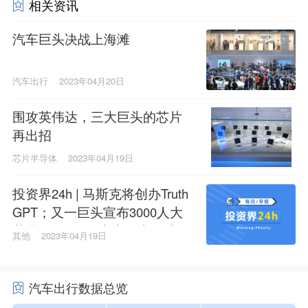
相关资讯
汽车巨头决战上海滩
汽车出行
2023年04月20日
围攻英伟达，三大巨头的芯片
再出招
芯片半导体
2023年04月19日
投资界24h | 马斯克将创办Truth
GPT；又一巨头宣布3000人大
裁员；300亿，广东一支集成电
其他
2023年04月19日
路产业基金来了
汽车出行数据总览