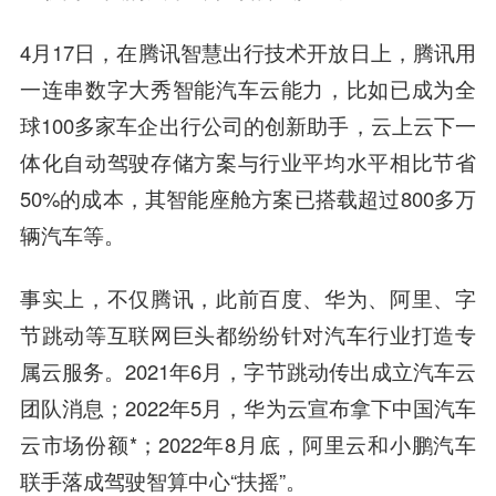
4月17日，在腾讯智慧出行技术开放日上，腾讯用
一连串数字大秀智能汽车云能力，比如已成为全
球100多家车企出行公司的创新助手，云上云下一
体化自动驾驶存储方案与行业平均水平相比节省
50%的成本，其智能座舱方案已搭载超过800多万
辆汽车等。
事实上，不仅腾讯，此前百度、华为、阿里、字
节跳动等互联网巨头都纷纷针对汽车行业打造专
属云服务。2021年6月，字节跳动传出成立汽车云
团队消息；2022年5月，华为云宣布拿下中国汽车
云市场份额*；2022年8月底，阿里云和小鹏汽车
联手落成驾驶智算中心“扶摇”。