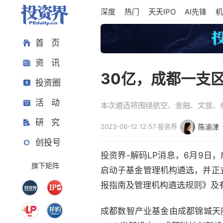
深度
热门
天天IPO
AI先锋
机
首 页
资 讯
30亿，成都一支
投资圈
活 动
本次遴选将围绕航空、金融、文旅、
研 究
2023-06-12 12:57
·
投资界
陈渝津
创投号
投资界-解码LP消息，6月9日
旗下矩阵
启动子基金管理机构遴选，并正
报指南及管理机构遴选规则》及
成都数智产业基金由成都锦城天