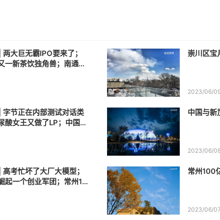
 | 两大巨无霸IPO要来了；
崇川区宝
又一新茶饮独角兽；南通股
金招GP
2023/06/0
 | 字节正在内部测试对话类
中国与新
玻尿酸女王又做了LP；中国与
设立200亿母基金
2023/06/0
 | 高考忙坏了大厂大模型；
常州100
崛起一个创业军团；常州10
资3家GP
2023/06/0