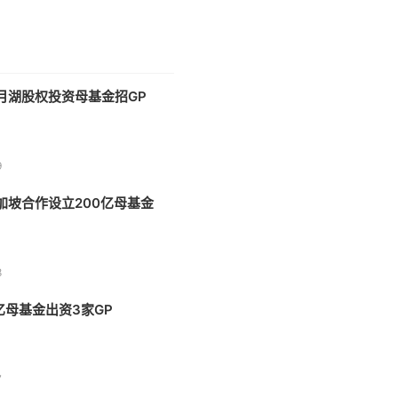
月湖股权投资母基金招GP
9
加坡合作设立200亿母基金
8
亿母基金出资3家GP
7