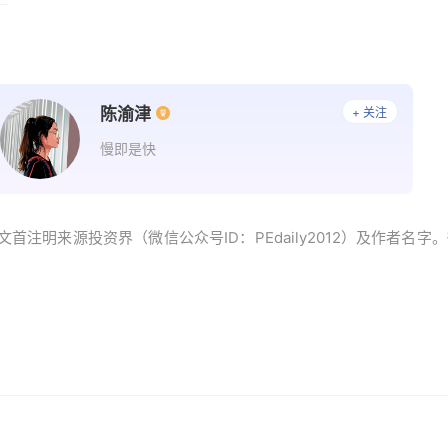
陈渝津
+ 关注
慢即是快
首注明来源投资界（微信公众号ID：PEdaily2012）及作者名