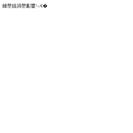
鏈嶅姟涓嶅彲鐢ㄣ€�