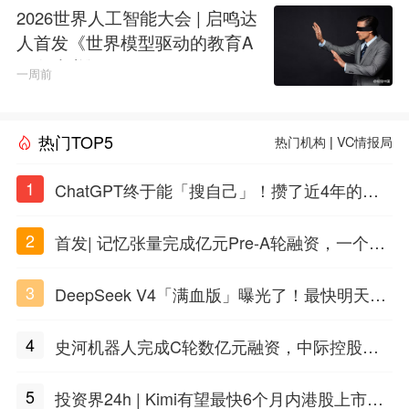
2026世界人工智能大会 | 启鸣达
人首发《世界模型驱动的教育A
GI白皮书》
一周前
热门TOP5
热门机构
|
VC情报局
1
ChatGPT终于能「搜自己」！攒了近4年的对
话，一键翻出
2
首发| 记忆张量完成亿元Pre-A轮融资，一个上
海团队火了
3
DeepSeek V4「满血版」曝光了！最快明天发
布
4
史河机器人完成C轮数亿元融资，中际控股领
投
5
投资界24h | Kimi有望最快6个月内港股上市；