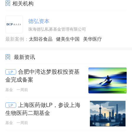
相关机构
德弘资本
珠海德弘私募基金管理有限公司
最新案例：
太阳谷食品
健美生中国
美华医疗
最新资讯
合肥中湾达梦股权投资基
LP
金完成备案
基金
一周前
上海医药做LP，参设上海
LP
生物医药二期基金
基金
一周前