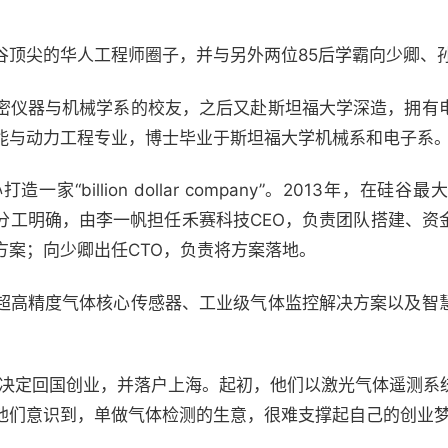
谷顶尖的华人工程师圈子，并与另外两位85后学霸向少卿、
密仪器与机械学系的校友，之后又赴斯坦福大学深造，拥有
能与动力工程专业，博士毕业于斯坦福大学机械系和电子系
家“billion dollar company”。2013年，在
分工明确，由李一帆担任禾赛科技CEO，负责团队搭建、资
方案；向少卿出任CTO，负责将方案落地。
超高精度气体核心传感器、工业级气体监控解决方案以及智
团队决定回国创业，并落户上海。起初，他们以激光气体遥测系
他们意识到，单做气体检测的生意，很难支撑起自己的创业