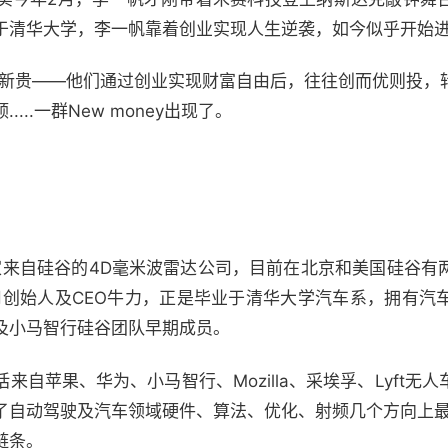
于清华大学，李一帆靠着创业实现人生逆袭，如今似乎开始进
群新贵——他们通过创业实现财富自由后，往往创而优则投，
..一群New money出现了。
。
家来自硅谷的4D毫米波雷达公司，目前在北京和美国硅谷有
司创始人及CEO牛力，正是毕业于清华大学汽车系，拥有汽
及小马智行硅谷团队早期成员。
自苹果、华为、小马智行、Mozilla、采埃孚、Lyft无
了自动驾驶及汽车领域硬件、算法、优化、射频几个方向上最
链条。