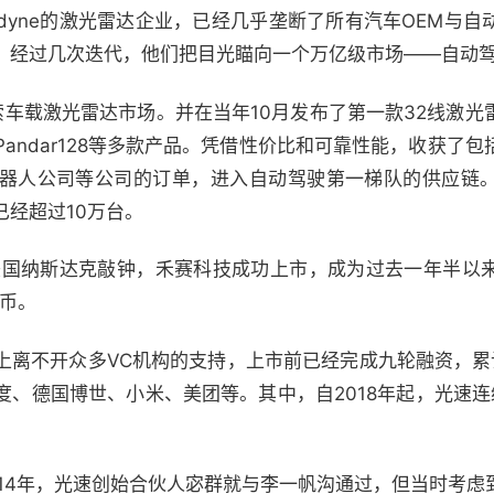
odyne的激光雷达企业，已经几乎垄断了所有汽车OEM与
，经过几次迭代，他们把目光瞄向一个万亿级市场——自动
探索车载激光雷达市场。并在当年10月发布了第一款32线激
r64、Pandar128等多款产品。凭借性价比和可靠性能，收获
器人公司等公司的订单，进入自动驾驶第一梯队的供应链。官网
经超过10万台。
美国纳斯达克敲钟，禾赛科技成功上市，成为过去一年半以
民币。
上离不开众多VC机构的支持，上市前已经完成九轮融资，累
度、德国博世、小米、美团等。其中，自2018年起，光速连
014年，光速创始合伙人宓群就与李一帆沟通过，但当时考虑