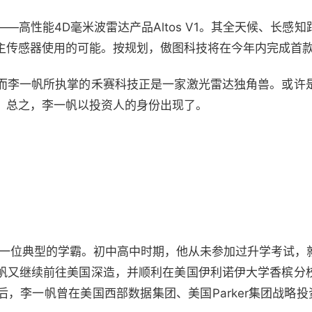
—高性能4D毫米波雷达产品Altos V1。其全天候、长感
主传感器使用的可能。按规划，傲图科技将在今年内完成首
而李一帆所执掌的禾赛科技正是一家激光雷达独角兽。或许
。总之，李一帆以投资人的身份出现了。
。
便是一位典型的学霸。初中高中时期，他从未参加过升学考试，
帆又继续前往美国深造，并顺利在美国伊利诺伊大学香槟分
李一帆曾在美国西部数据集团、美国Parker集团战略投资部、