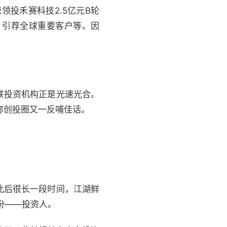
领投禾赛科技2.5亿元B轮
、引荐全球重要客户等。因
联投资机构正是光速光合。
称创投圈又一反哺佳话。
此后很长一段时间，江湖鲜
份——投资人。