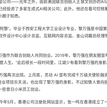
型公司——光年之外，由前美团联合创始人王慧文创办的AI
已经投资了多家生成式AI相关公司；此外，他还在看可控核
小圈子知悉。
阿黎”。毕业于西安工程大学工业设计专业，黎万强是中国第一
软件设计中心设计总监、互联网内容总监、金山词霸总经理
万强作为联合创始人共同创业。2019年，黎万强在朋友圈宣
快意人生。”此后很长一段时间里，江湖少有看到黎万强的身影
万强再次出现。上月底，灵动 AI 宣布完成千万级天使轮融
创业项目乐天派，也出现了黎万强的身影。不过知情人曾向
一些昔日小米员工创业。
今年5月，香港公司注册处网站显示，张一鸣在香港成立了