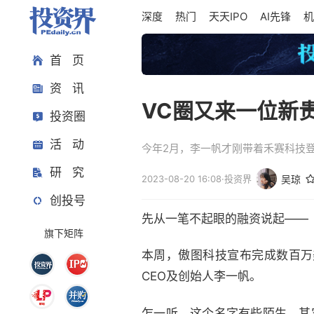
深度
热门
天天IPO
AI先锋
机
首 页
资 讯
VC圈又来一位新
投资圈
活 动
今年2月，李一帆才刚带着禾赛科技
研 究
2023-08-20 16:08
·
投资界
吴琼
创投号
先从一笔不起眼的融资说起——
旗下矩阵
本周，傲图科技宣布完成数百万
CEO及创始人李一帆。
乍一听，这个名字有些陌生。其