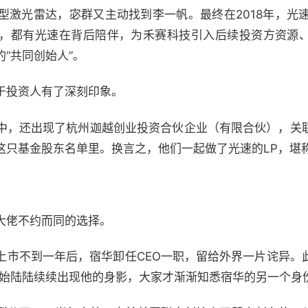
激光雷达，宓群又主动找到李一帆。最终在2018年，光速
，都有光速在背后陪伴，为禾赛科技引入后续投资方资源
“共同创始人”。
于投资人有了深刻印象。
中，还出现了杭州迦越创业投资合伙企业（有限合伙），关
这只基金股东名单里。换言之，他们一起做了光速的LP，堪
大佬不约而同的选择。
上市不到一年后，宿华卸任CEO一职，留给外界一片诧异。
开始陆陆续续出现他的身影，大家才渐渐知悉宿华的另一个身