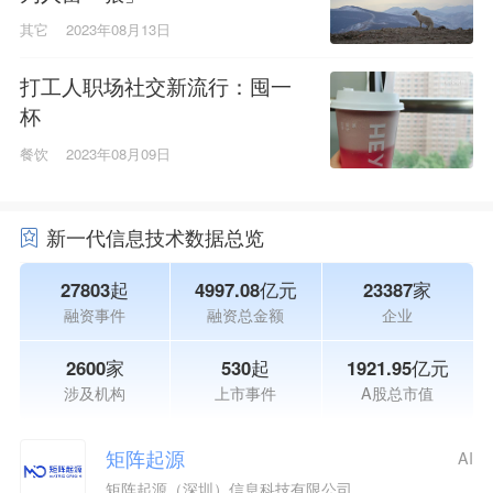
其它
2023年08月13日
打工人职场社交新流行：囤一
杯
餐饮
2023年08月09日
新一代信息技术数据总览
27803起
4997.08亿元
23387家
融资事件
融资总金额
企业
2600家
530起
1921.95亿元
涉及机构
上市事件
A股总市值
矩阵起源
AI
矩阵起源（深圳）信息科技有限公司