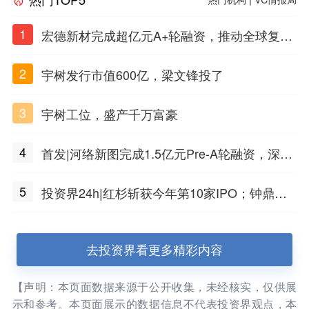
1
宏德新材完成超亿元A+轮融资，推动全球复合
材料工程化应用
2
宇树发行市值600亿，梁文锋投了
3
宇树工位，盛产千万富豪
4
首发|河络新图完成1.5亿元Pre-A轮融资，深耕i
PSC原创细胞技术
5
投资界24h|红杉斩获今年第10家IPO；钟鼎投
出一个千亿IPO；SpaceX腰斩，马斯克财富缩
水
去投资界看更多精彩内容
【声明：本页面数据来源于公开收集，未经核实，仅供展
示和参考。本页面展示的数据信息不代表投资界观点，本