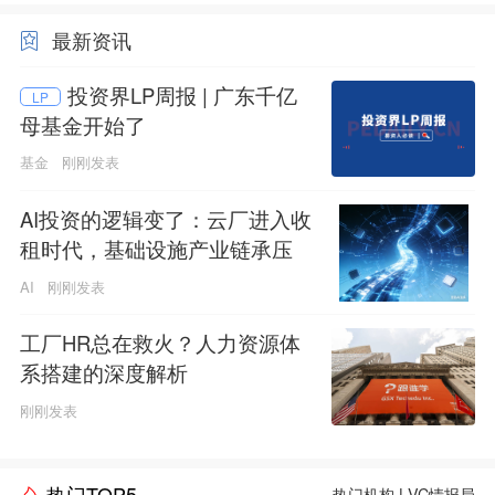
最新资讯
投资界LP周报 | 广东千亿
LP
母基金开始了
基金
刚刚发表
AI投资的逻辑变了：云厂进入收
租时代，基础设施产业链承压
AI
刚刚发表
工厂HR总在救火？人力资源体
系搭建的深度解析
刚刚发表
热门TOP5
热门机构
|
VC情报局