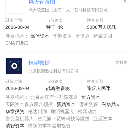
风火轮萤图
AI
风火轮萤图（上海）人工智能科技有限公司
融资时间
当前轮次
融资金额
2026-08-04
种子+轮
3000万人民币
涉及机构：
高信资本
华源资本
天使会
新威集团
DNA FUND
恺望数据
大数据
北京恺望数据科技有限公司
融资时间
当前轮次
融资金额
2026-08-04
战略融资轮
逾亿人民币
涉及机构：
北京亦庄产业升级基金
华方资本
天际资本多方联合领投
新鼎资本
迈睿资管
兴华鼎立
华章投资
伦达川润
鹿明机器人
松延动力
自变量机器人
智元旗下觅蜂科技等跟投
亚盛资本
清智资本
璞跃资本等追加投资