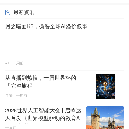
最新资讯
月之暗面K3，撕裂全球AI溢价叙事
AI
一周前
从直播到热搜，一届世界杯的
「完整旅程」
直播
一周前
2026世界人工智能大会 | 启鸣达
人首发《世界模型驱动的教育A
GI白皮书》
一周前