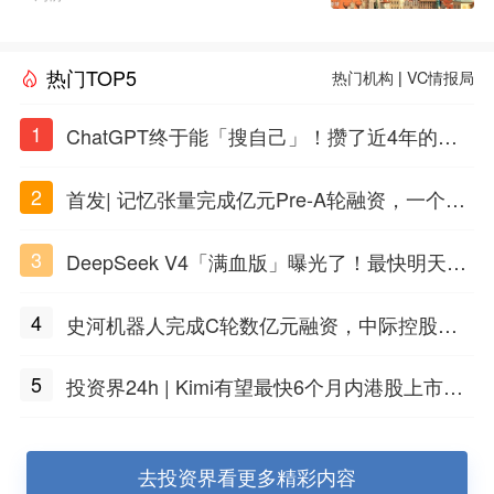
热门TOP5
热门机构
|
VC情报局
1
ChatGPT终于能「搜自己」！攒了近4年的对
话，一键翻出
2
首发| 记忆张量完成亿元Pre-A轮融资，一个上
海团队火了
3
DeepSeek V4「满血版」曝光了！最快明天发
布
4
史河机器人完成C轮数亿元融资，中际控股领
投
5
投资界24h | Kimi有望最快6个月内港股上市；
任泽平回应解散VIP群；中际旭创又要IPO了
去投资界看更多精彩内容