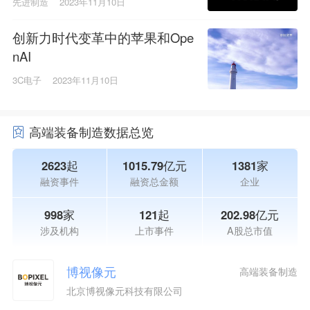
先进制造
2023年11月10日
创新力时代变革中的苹果和Ope
nAI
3C电子
2023年11月10日
高端装备制造数据总览
2623起
1015.79亿元
1381家
融资事件
融资总金额
企业
998家
121起
202.98亿元
涉及机构
上市事件
A股总市值
博视像元
高端装备制造
北京博视像元科技有限公司