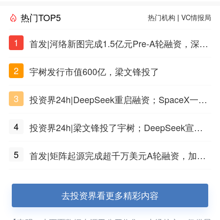
热门TOP5
热门机构
|
VC情报局
1
首发|河络新图完成1.5亿元Pre-A轮融资，深耕i
PSC原创细胞技术
2
宇树发行市值600亿，梁文锋投了
3
投资界24h|DeepSeek重启融资；SpaceX一夜
市值蒸发1.5万亿；上海国投，一举投7家GP
4
投资界24h|梁文锋投了宇树；DeepSeek宣布
大幅涨价；贝恩资本买下贡茶
5
首发|矩阵起源完成超千万美元A轮融资，加速
企业级AI基础设施研发
去投资界看更多精彩内容