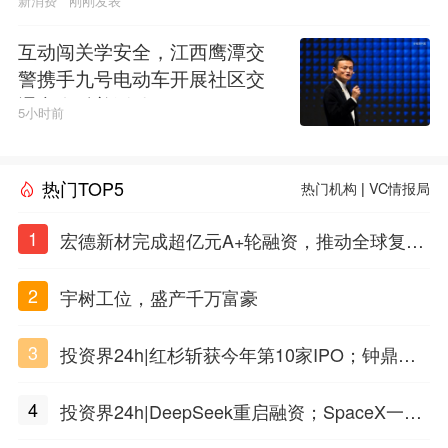
新消费
刚刚发表
互动闯关学安全，江西鹰潭交
警携手九号电动车开展社区交
通安全科普活动
5小时前
热门TOP5
热门机构
|
VC情报局
1
宏德新材完成超亿元A+轮融资，推动全球复合
材料工程化应用
2
宇树工位，盛产千万富豪
3
投资界24h|红杉斩获今年第10家IPO；钟鼎投
出一个千亿IPO；SpaceX腰斩，马斯克财富缩
4
投资界24h|DeepSeek重启融资；SpaceX一夜
水
市值蒸发1.5万亿；上海国投，一举投7家GP