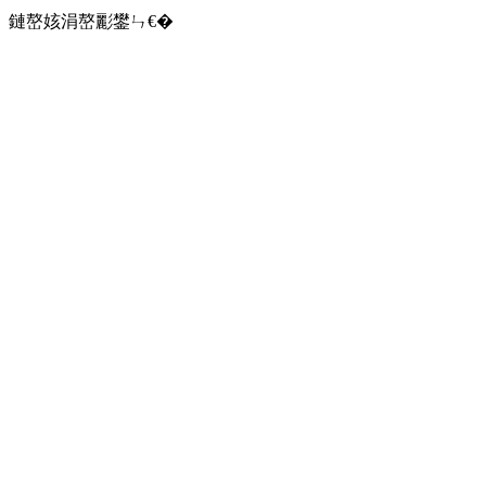
鏈嶅姟涓嶅彲鐢ㄣ€�