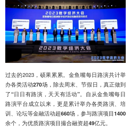
过去的2023，硕果累累。金鱼嘴每日路演共计举
办各类活动
270场
，除去周末、节假日，真正做到
了
“日日有路演，天天有活动”
。自从金鱼嘴每日
路演平台成立以来，更是累计举办各类路演、培
训、论坛等金融活动超
660场
，参与路演项目
1400
余个
，为优质路演项目撮合融资超
49亿元
。