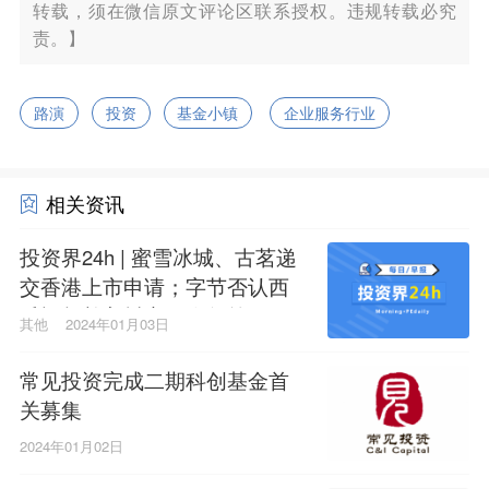
转载，须在微信原文评论区联系授权。违规转载必究
责。】
路演
投资
基金小镇
企业服务行业
相关资讯
投资界24h | 蜜雪冰城、古茗递
交香港上市申请；字节否认西
瓜视频并入抖音；今年第一笔
其他
2024年01月03日
募资诞生，80亿
常见投资完成二期科创基金首
关募集
2024年01月02日