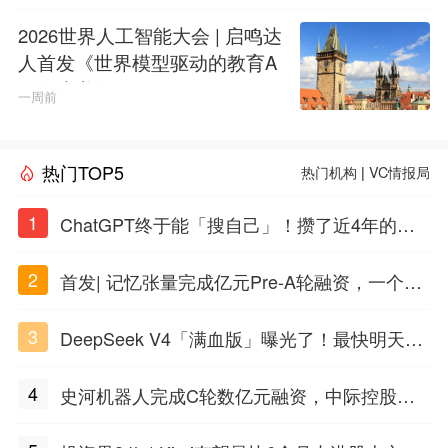
2026世界人工智能大会 | 启鸣达
人首发《世界模型驱动的教育A
GI白皮书》
一周前
热门TOP5
热门机构
|
VC情报局
1
ChatGPT终于能「搜自己」！攒了近4年的对
话，一键翻出
2
首发| 记忆张量完成亿元Pre-A轮融资，一个上
海团队火了
3
DeepSeek V4「满血版」曝光了！最快明天发
布
4
史河机器人完成C轮数亿元融资，中际控股领
投