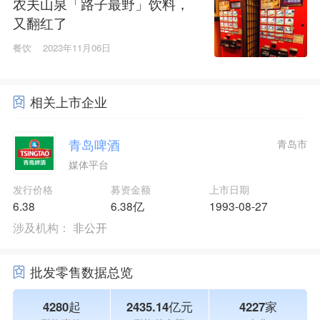
农夫山泉「路子最野」饮料，
又翻红了
餐饮
2023年11月06日
相关上市企业
青岛啤酒
青岛市
媒体平台
发行价格
募资金额
上市日期
6.38
6.38亿
1993-08-27
涉及机构：
非公开
批发零售数据总览
4280起
2435.14亿元
4227家