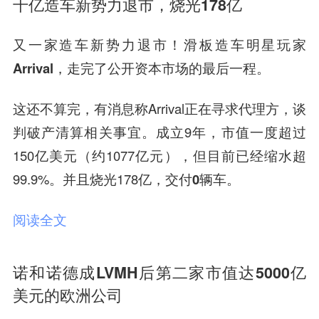
千亿造车新势力退市，烧光178亿
又一家造车新势力
退市
！
滑板造车明星玩家
Arrival
，走完了公开资本市场的最后一程。
这还不算完，有消息称Arrival正在寻求代理方，谈
判
破产清算
相关事宜。
成立9年，市值一度超过
150亿美元（约1077亿元），但目前已经缩水超
99.9%。并且烧光178亿，交付
0辆车
。
阅读全文
诺和诺德成LVMH后第二家市值达5000亿
美元的欧洲公司