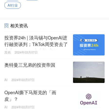
AI行业
相关资讯
投资界24h | 淡马锡与OpenAI进
行融资谈判；TikTok周受资去了
中东；300亿，福州招商拼了
其他
2024年03月07日
奥特曼三兄弟的投资帝国
AI
2024年03月07日
OpenAI撕下马斯克的「画
皮」？
AI
2024年03月07日