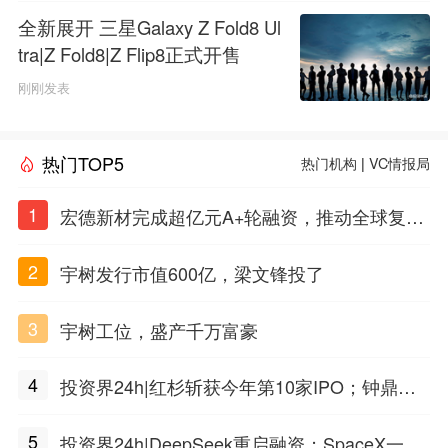
全新展开 三星Galaxy Z Fold8 Ul
tra|Z Fold8|Z Flip8正式开售
刚刚发表
热门TOP5
热门机构
|
VC情报局
1
宏德新材完成超亿元A+轮融资，推动全球复合
材料工程化应用
2
宇树发行市值600亿，梁文锋投了
3
宇树工位，盛产千万富豪
4
投资界24h|红杉斩获今年第10家IPO；钟鼎投
出一个千亿IPO；SpaceX腰斩，马斯克财富缩
5
投资界24h|DeepSeek重启融资；SpaceX一夜