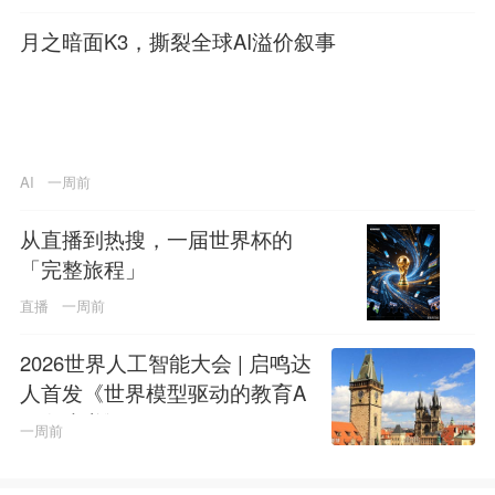
月之暗面K3，撕裂全球AI溢价叙事
AI
一周前
从直播到热搜，一届世界杯的
「完整旅程」
直播
一周前
2026世界人工智能大会 | 启鸣达
人首发《世界模型驱动的教育A
GI白皮书》
一周前