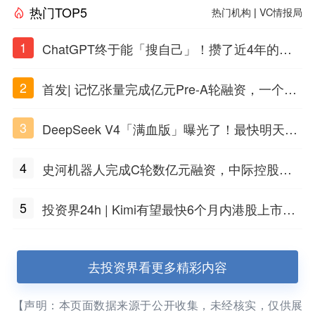
热门TOP5
热门机构
|
VC情报局
1
ChatGPT终于能「搜自己」！攒了近4年的对
话，一键翻出
2
首发| 记忆张量完成亿元Pre-A轮融资，一个上
海团队火了
3
DeepSeek V4「满血版」曝光了！最快明天发
布
4
史河机器人完成C轮数亿元融资，中际控股领
投
5
投资界24h | Kimi有望最快6个月内港股上市；
任泽平回应解散VIP群；中际旭创又要IPO了
去投资界看更多精彩内容
【声明：本页面数据来源于公开收集，未经核实，仅供展