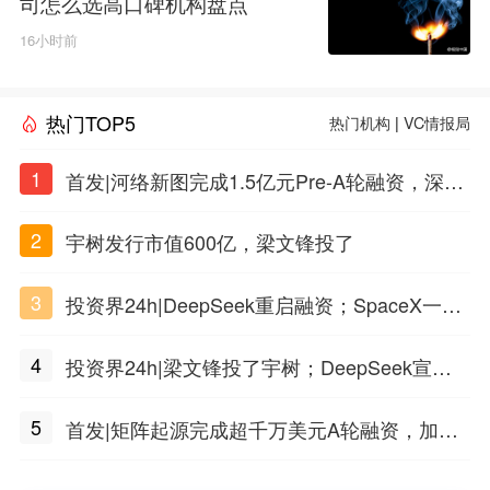
司怎么选高口碑机构盘点
16小时前
热门TOP5
热门机构
|
VC情报局
1
首发|河络新图完成1.5亿元Pre-A轮融资，深耕i
PSC原创细胞技术
2
宇树发行市值600亿，梁文锋投了
3
投资界24h|DeepSeek重启融资；SpaceX一夜
市值蒸发1.5万亿；上海国投，一举投7家GP
4
投资界24h|梁文锋投了宇树；DeepSeek宣布
大幅涨价；贝恩资本买下贡茶
5
首发|矩阵起源完成超千万美元A轮融资，加速
企业级AI基础设施研发