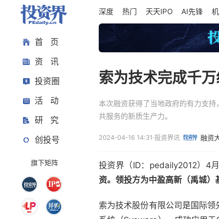
深度
热门
天天IPO
AI先锋
机
首 页
资 讯
索为技术完成千万
投资圈
活 动
本次融资获得了当地政府的有力支持
共服务的新质生产力。
研 究
2024-04-16 14:31
·
投资界讯
融资
创投号
旗下矩阵
投资界（ID：pedaily201
资。领投方为中盈高新（禹城）
索为技术股份有限公司是国际领