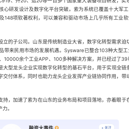
于C919、歼20、运20等一百多个国家重大装备项目研发，
核心研发设计及数字化平台突破。索为系统已覆盖十大军工企
及148项软著权利，可以兼容和驱动市场上几乎所有工业软
设立的子公司。山东是传统制造业大省，数字化转型需求迫
产品带来民用市场的发展机遇。Sysware已整合103种大型
、10000余个工业APP、100多种解决方案，并已经过了3
平台是大型龙头企业实现数字化转型的基石平台，用于实现全
字交付体系，同时也助力龙头企业发挥产业链协同作用，带
支持，加速了索为在山东的业务布局和项目落地，亦着眼于
产力。
融资大事件
+ 关注