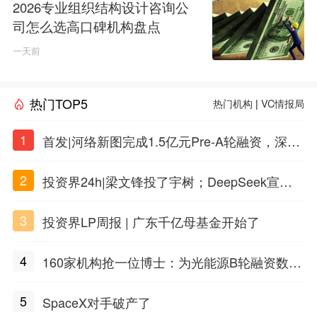
2026专业组织结构设计咨询公
司怎么选高口碑机构盘点
一天前
热门TOP5
热门机构
|
VC情报局
1
首发|河络新图完成1.5亿元Pre-A轮融资，深耕i
PSC原创细胞技术
2
投资界24h|梁文锋投了宇树；DeepSeek宣布
大幅涨价；贝恩资本买下贡茶
3
投资界LP周报 | 广东千亿母基金开始了
4
160家机构抢一位博士：为光能源B轮融资数亿
元
5
SpaceX对手破产了