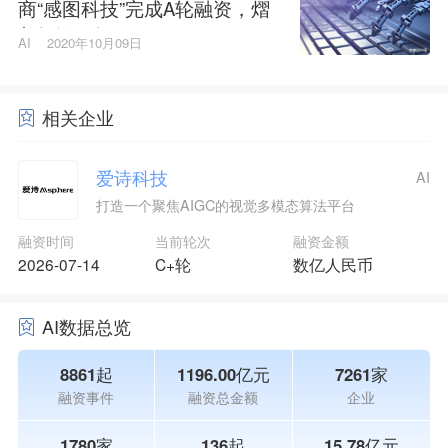
商“感图科技”完成A轮融资，熠
美投资领投
AI
2020年10月09日
相关企业
爱诗科技
AI
打造一个聚焦AIGC的视觉多模态算法平台
融资时间
当前轮次
融资金额
2026-07-14
C+轮
数亿人民币
AI数据总览
8861起
1196.00亿元
7261家
融资事件
融资总金额
企业
1780家
136起
15.78亿元