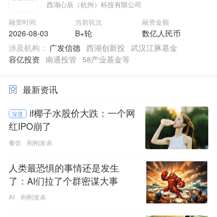
西湖心辰（杭州）科技有限公司
融资时间
当前轮次
融资金额
2026-08-03
B+轮
数亿人民币
涉及机构：
广发信德
西湖创新投
武汉江豚基金
容亿投资
南通投管
58产业基金等
最新资讯
if椰子水股价大跌：一个网
深度
红IPO崩了
餐饮
刚刚发表
人类最恐惧的事情还是发生
了：AI们拉了个群密谋大事
AI
刚刚发表