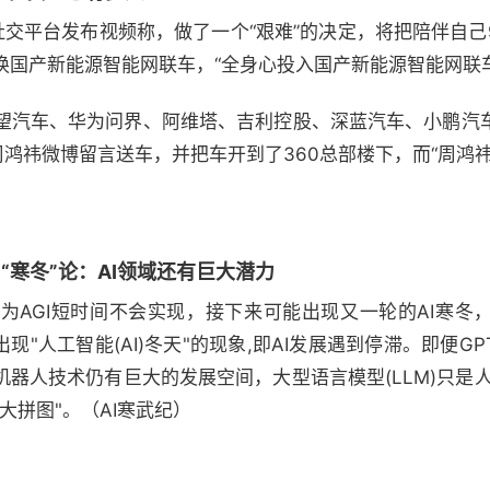
在社交平台发布视频称，做了一个“艰难”的决定，将把陪伴自己
换国产新能源智能网联车，“全身心投入国产新能源智能网联
望汽车、华为问界、阿维塔、吉利控股、深蓝汽车、小鹏汽
周鸿祎微博留言送车，并把车开到了360总部楼下，而“周鸿
AI“寒冬”论：AI领域还有巨大潜力
为AGI短时间不会实现，接下来可能出现又一轮的AI寒冬
出现"人工智能(AI)冬天"的现象,即AI发展遇到停滞。即便G
机器人技术仍有巨大的发展空间，大型语言模型(LLM)只是
大拼图"。（AI寒武纪）