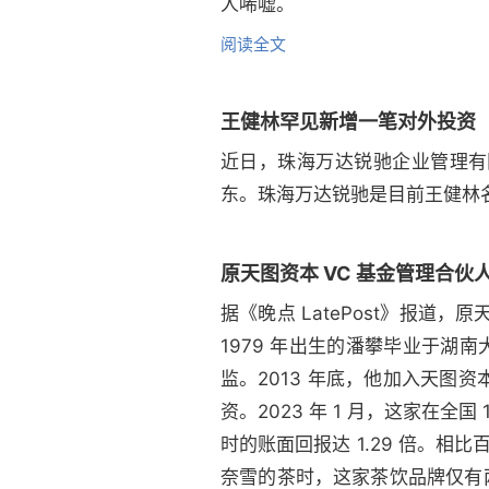
人唏嘘。
阅读全文
王健林罕见新增一笔对外投资
近日，珠海万达锐驰企业管理有
东。珠海万达锐驰是目前王健林名
原天图资本 VC 基金管理合伙
据《晚点 LatePost》报道
1979 年出生的潘攀毕业于湖
监。2013 年底，他加入天
资。2023 年 1 月，这家在全
时的账面回报达 1.29 倍。相
奈雪的茶时，这家茶饮品牌仅有两