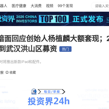
器人
医疗健康
大消费
视频
99个发现
月之暗面回应创始人杨植麟大额套现；2
到武汉洪山区募资
热门
时将推出新款iPad和配件。
观察
收藏