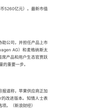
民币5260亿元）。最新市值
身份协助公司，并担任产品上市
wagen AG）和麦格纳斯太
兼首席产品和用户生态官贾跃
质量的重要一步。
上月报道称，苹果供应商正加
Air的改进版本。知情人士表
幕的选项。（新浪财经）