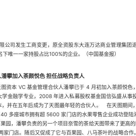
限公司发生工商变更，原全资股东大连万达商业管理集团
下唯一一家持股占比100%的企业。（中国基金报）
人潘攀加入茶颜悦色 担任战略负责人
，原天图资本 VC 基金管理合伙人潘攀已于 4 月初加入茶颜
南大学金融学专业，2008 年进入私募股权基金国信弘盛从
图资本，并在五年后成为了天图最年轻的合伙人。 在天图期间
国 140 多座城市拥有超 5600 家门店的水果零售企业成功
比百果园，潘攀负责的另一个项目奈雪的茶给天图带来了更高的回
家门店。随后又促成了它与百果园、八马茶叶的战略合作。20