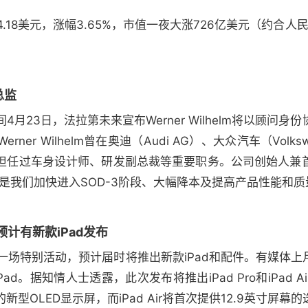
4.18美元，涨幅3.65%，市值一夜大涨726亿美元（约合人
总监
月23日，法拉第未来宣布Werner Wilhelm将以顾问
er Wilhelm曾在奥迪（Audi AG）、大众汽车（Volks
汽车公司担任过车身设计师、研发副总裁等重要职务。公司创始人
m的加盟是我们加快进入SOD-3阶段、大幅降本及提高产品性能和
计有新款iPad发布
一场特别活动，预计届时将推出新款iPad和配件。有媒体
d。据知情人士透露，此次发布将推出iPad Pro和iPad 
晰的新型OLED显示屏，而iPad Air将首次提供12.9英寸屏