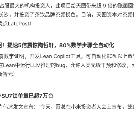
为占股最大的机构投资人，此项目给天图带来超 9 倍的账面回报。
沙，并投资了茶饮品牌茶颜悦色。目前，天图资本对茶颜悦色
atePost）
明！提速5倍震惊陶哲轩，80%数学步骤全自动化
数学证明，开发Lean Copilot工具，可自动化80%以
Lean中运行LLM推理的bug，允许人类无缝干预和修改
新智元）
SU7锁单量已超7万台
伟冰发文宣布：“今天，雷总在小米投资者大会上宣布，截止