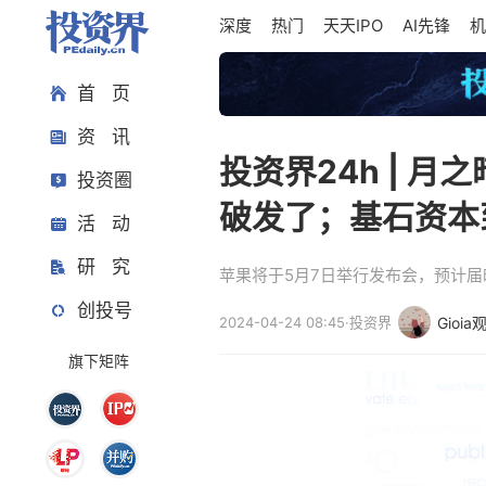
深度
热门
天天IPO
AI先锋
机
首 页
资 讯
投资界24h | 
投资圈
破发了；基石资本
活 动
研 究
苹果将于5月7日举行发布会，预计届
创投号
2024-04-24 08:45
·
投资界
Gioia
旗下矩阵