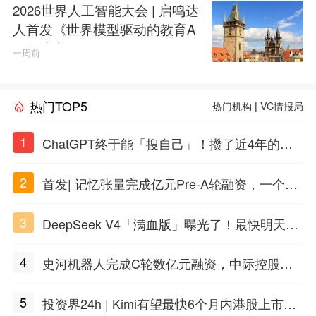
2026世界人工智能大会 | 启鸣达
人首发《世界模型驱动的教育A
GI白皮书》
一周前
热门TOP5
热门机构
|
VC情报局
1
ChatGPT终于能「搜自己」！攒了近4年的对
话，一键翻出
2
首发| 记忆张量完成亿元Pre-A轮融资，一个上
海团队火了
3
DeepSeek V4「满血版」曝光了！最快明天发
布
4
史河机器人完成C轮数亿元融资，中际控股领
投
5
投资界24h | Kimi有望最快6个月内港股上市；