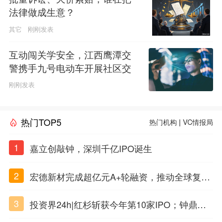
法律做成生意？
其它
刚刚发表
互动闯关学安全，江西鹰潭交
警携手九号电动车开展社区交
通安全科普活动
刚刚发表
热门TOP5
热门机构
|
VC情报局
1
嘉立创敲钟，深圳千亿IPO诞生
2
宏德新材完成超亿元A+轮融资，推动全球复合
材料工程化应用
3
投资界24h|红杉斩获今年第10家IPO；钟鼎投
出一个千亿IPO；SpaceX腰斩，马斯克财富缩