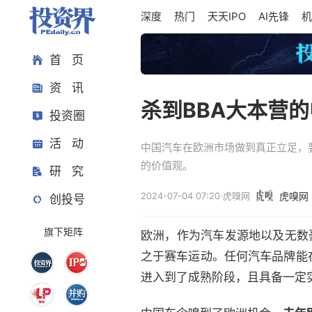
深度
热门
天天IPO
AI先锋
机
首 页
资 讯
杀到BBA大本营
投资圈
活 动
中国汽车在欧洲市场做到真正立足，
的价值观。
研 究
2024-07-04 07:20
·
虎嗅网
虎嗅网
创投号
旗下矩阵
欧洲，作为汽车发源地以及无数
之于赛车运动。任何汽车品牌能
进入到了成熟阶段，且具备一定