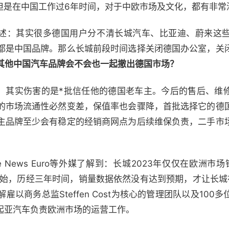
人，但是在中国工作过6年时间，对于中欧市场及文化，都有非
笔者讲述：其实很多德国用户分不清长城汽车、比亚迪、蔚来这
都是中国品牌。那么长城前段时间选择关闭德国办公室，关
其他中国汽车品牌会不会也一起撤出德国市场？
决策，其实伤害的是*批信任他的德国老车主。今后的售后、维
的市场流通性必然变差，保值率也会骤降，首批选择它的德
主品牌至少会有稳定的经销商网点为后续维保负责，二手市
mative News Euro等外媒了解到：长城2023年仅仅在欧洲
室开始，历经三年时间，销量数据依然没有达到预期，才让长城
以商务总监Steffen Cost为核心的管理团队以及100
t曾在起亚汽车负责欧洲市场的运营工作。