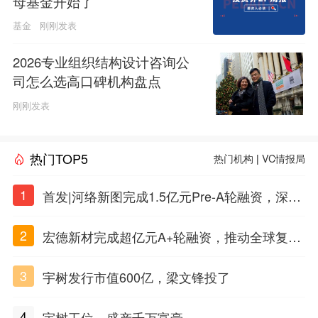
母基金开始了
基金
刚刚发表
2026专业组织结构设计咨询公
司怎么选高口碑机构盘点
刚刚发表
热门TOP5
热门机构
|
VC情报局
1
首发|河络新图完成1.5亿元Pre-A轮融资，深耕i
PSC原创细胞技术
2
宏德新材完成超亿元A+轮融资，推动全球复合
材料工程化应用
3
宇树发行市值600亿，梁文锋投了
4
宇树工位，盛产千万富豪