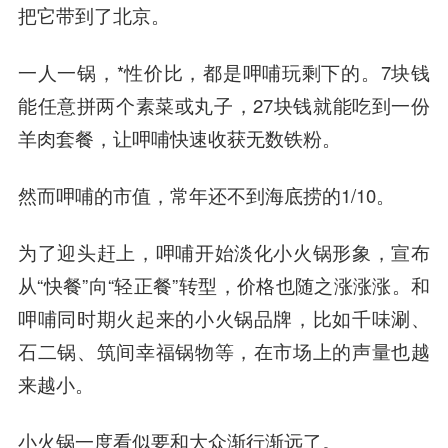
把它带到了北京。
一人一锅，*性价比，都是呷哺玩剩下的。7块钱
能任意拼两个素菜或丸子，27块钱就能吃到一份
羊肉套餐，让呷哺快速收获无数铁粉。
然而呷哺的市值，常年还不到海底捞的1/10。
为了迎头赶上，呷哺开始淡化小火锅形象，宣布
从“快餐”向“轻正餐”转型，价格也随之涨涨涨。和
呷哺同时期火起来的小火锅品牌，比如千味涮、
石二锅、筑间幸福锅物等，在市场上的声量也越
来越小。
小火锅一度看似要和大众渐行渐远了。