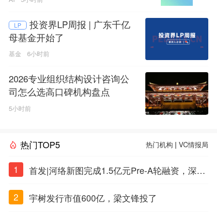
投资界LP周报 | 广东千亿
LP
母基金开始了
基金
6小时前
2026专业组织结构设计咨询公
司怎么选高口碑机构盘点
5小时前
热门TOP5
热门机构
|
VC情报局
1
首发|河络新图完成1.5亿元Pre-A轮融资，深耕i
PSC原创细胞技术
2
宇树发行市值600亿，梁文锋投了