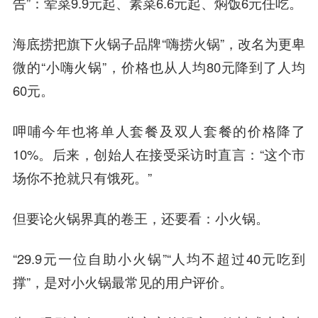
告”：荤菜9.9元起、素菜6.6元起、焖饭6元任吃。
海底捞把旗下火锅子品牌“嗨捞火锅”，改名为更卑
微的“小嗨火锅”，价格也从人均80元降到了人均
60元。
呷哺今年也将单人套餐及双人套餐的价格降了
10%。后来，创始人在接受采访时直言：“这个市
场你不抢就只有饿死。”
但要论火锅界真的卷王，还要看：
小火锅。
“29.9元一位自助小火锅”“人均不超过40元吃到
撑”，是对小火锅最常见的用户评价。