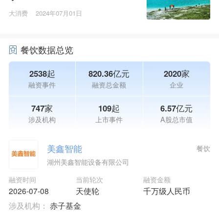
大消费
2024年07月01日
餐饮数据总览
2538起
820.36亿元
2020家
融资事件
融资总金额
企业
747家
109起
6.57亿元
涉及机构
上市事件
A股总市值
美鑫智能
餐饮
湖州美鑫智能设备有限公司
融资时间
当前轮次
融资金额
2026-07-08
天使轮
千万级人民币
涉及机构：
赤子基金