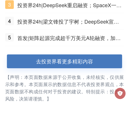
3
投资界24h|DeepSeek重启融资；SpaceX一夜
市值蒸发1.5万亿；上海国投，一举投7家GP
4
投资界24h|梁文锋投了宇树；DeepSeek宣布
大幅涨价；贝恩资本买下贡茶
5
首发|矩阵起源完成超千万美元A轮融资，加速
企业级AI基础设施研发
去投资界看更多精彩内容
【声明：本页面数据来源于公开收集，未经核实，仅供展
示和参考。本页面展示的数据信息不代表投资界观点，本
页面数据不构成任何对于投资的建议。特别提示：投资有
风险，决策请谨慎。】