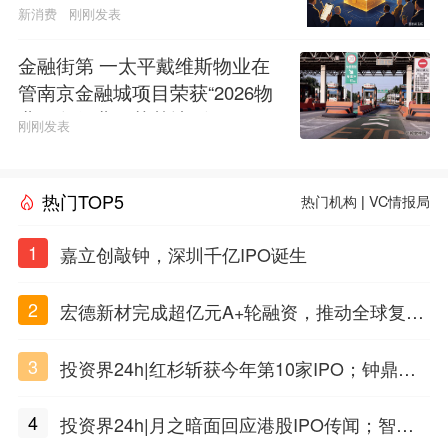
新消费
刚刚发表
金融街第 一太平戴维斯物业在
管南京金融城项目荣获“2026物
业服务行业示范基地”称号
刚刚发表
热门TOP5
热门机构
|
VC情报局
1
嘉立创敲钟，深圳千亿IPO诞生
2
宏德新材完成超亿元A+轮融资，推动全球复合
材料工程化应用
3
投资界24h|红杉斩获今年第10家IPO；钟鼎投
出一个千亿IPO；SpaceX腰斩，马斯克财富缩
4
投资界24h|月之暗面回应港股IPO传闻；智元
水