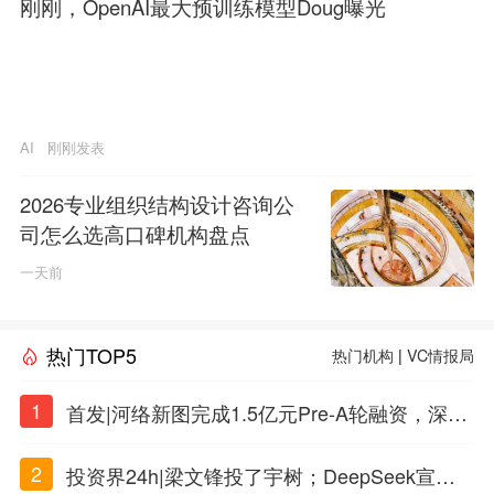
刚刚，OpenAI最大预训练模型Doug曝光
AI
刚刚发表
2026专业组织结构设计咨询公
司怎么选高口碑机构盘点
一天前
热门TOP5
热门机构
|
VC情报局
1
首发|河络新图完成1.5亿元Pre-A轮融资，深耕i
PSC原创细胞技术
2
投资界24h|梁文锋投了宇树；DeepSeek宣布