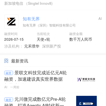
新加坡电信 （Singtel Innov8)
知有无界
AI
知有无界（深圳）智能科技有限公司
融资时间
当前轮次
融资金额
2026-07-15
天使+轮
数千万人民币
涉及机构：
元禾璞华
深圳新产投
最新资讯
景联文科技完成近亿元A轮
融资
融资，加速建设真实世界数据
与基础设施
AI
一周前
元川微完成数亿元Pre-A轮
融资
融资，打造Agentic AI时代新一