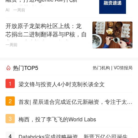
代推理基础设施
AI
一周前
开放原子龙架构社区上线：龙
芯捐出二进制翻译器与IP核，自
主CPU生态迎来开源拐点
一周前
热门TOP5
热门机构
|
VC情报局
1
梁文锋与投资人4小时克制长谈全文
2
首发| 星辰道合完成近亿元新融资，专注于太空
态势感知和商业航天
3
梅西，投了李飞飞的World Labs
4
Databricks完成战略融资，新晋万亿公司诞生