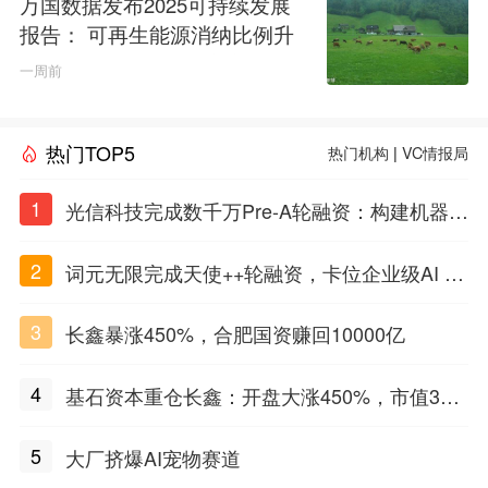
万国数据发布2025可持续发展
报告： 可再生能源消纳比例升
至60%，以绿色算力底座驱动AI
一周前
时代发展
热门TOP5
热门机构
|
VC情报局
1
光信科技完成数千万Pre-A轮融资：构建机器理
解物质世界的光电智能体，定义Physical AI感
2
词元无限完成天使++轮融资，卡位企业级AI Ag
知闭环
ent基础设施赛道
3
长鑫暴涨450%，合肥国资赚回10000亿
4
基石资本重仓长鑫：开盘大涨450%，市值3万
亿
5
大厂挤爆AI宠物赛道