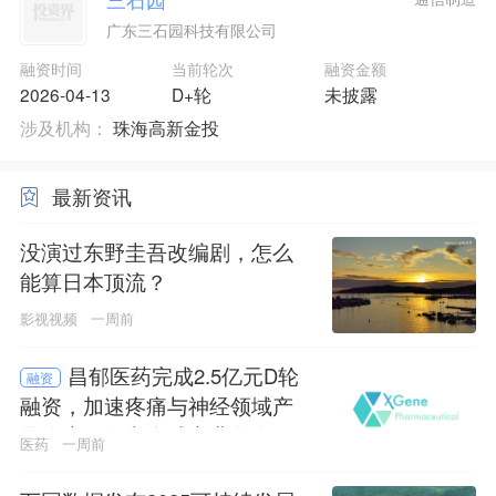
广东三石园科技有限公司
融资时间
当前轮次
融资金额
2026-04-13
D+轮
未披露
涉及机构：
珠海高新金投
最新资讯
没演过东野圭吾改编剧，怎么
能算日本顶流？
影视视频
一周前
昌郁医药完成2.5亿元D轮
融资
融资，加速疼痛与神经领域产
品临床开发和全球商业化布局
医药
一周前