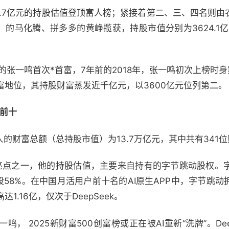
.7亿元的持股估值登顶富人榜；紧接着第二、三、四名则由农夫
）的马化腾、拼多多的黄峥揽获，持股市值分别为3624.1亿元、3
的张一鸣首次*首富，7年前的2018年，张一鸣初次上榜时身
富地位，其持股财富蒸发近千亿元，以3600亿元位列第二。
前十
人的财富总额（总持股市值）为13.7万亿元，其中共有341
亮点之一，他的持股估值，主要来自持有的字节跳动股权。
股58%。在中国月活用户前十名的AI原生APP中，字节跳动
.16亿，仅次于DeepSeek。
鸣， 2025新财富500创富榜或正在被AI重新“洗牌”。De