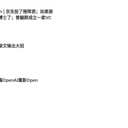
h | 京东投了稚晖君；如果梁
博士了；曾毓群成立一家VC
6
梁文锋出大招
OpenAI重新Open
3