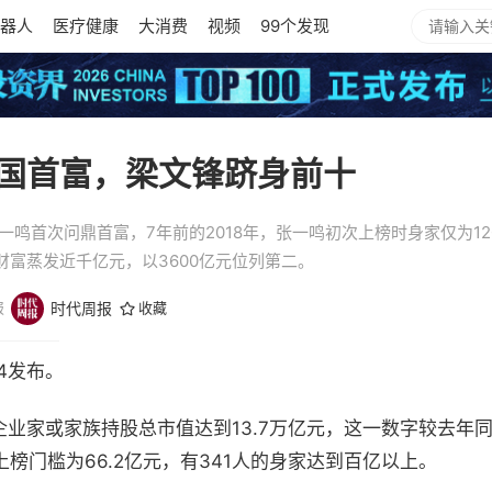
器人
医疗健康
大消费
视频
99个发现
国首富，梁文锋跻身前十
一鸣首次问鼎首富，7年前的2018年，张一鸣初次上榜时身家仅为1
富蒸发近千亿元，以3600亿元位列第二。
报
时代周报
收藏
24发布。
业家或家族持股总市值达到13.7万亿元，这一数字较去年同期上
”上榜门槛为66.2亿元，有341人的身家达到百亿以上。