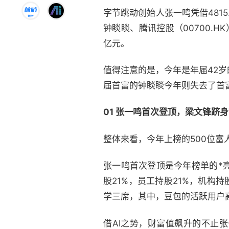
字节跳动创始人张一鸣凭借4815
钟睒睒、腾讯控股（00700.HK
亿元。
值得注意的是，今年是年届42岁
届首富的钟睒睒今年则失去了首
01
张一鸣首次登顶，梁文锋跻身
整体来看，今年上榜的500位富
张一鸣首次登顶是今年榜单的*
股21%，员工持股21%，机构持
学三席，其中，豆包的活跃用户高达1
借AI之势，财富值飙升的不止张一