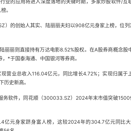
金融行业的应用将进入深度落地的关键时期，多家炒股软件/
人榜。
.SZ）的创始人其实、陆丽丽夫妇以908亿元身家上榜，位列富
权，陆丽丽则直接持有万达电影8.52%股权。在A股券商概念
券，*于国泰海通、中国银河等券商。
现营业总收入116.04亿元，同比增长4.72%；实现归属于
创下历史新高。
务软件，同花顺（300033.SZ）2024年末市值突破15
.4亿元身家跻身富人榜，这较2024年的304.7亿元同比
第56名。