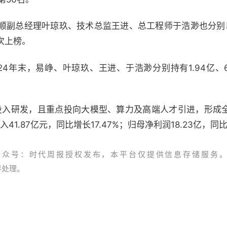
副总经理叶琼玖、技术总监王进、总工程师于浩渺也分别以2
次上榜。
4年末，易峥、叶琼玖、王进、于浩渺分别持有1.94亿、6173
收投入研发，且重点投向大模型、算力及高端人才引进，形成全
41.87亿元，同比增长17.47%；归母净利润18.23亿，同比
公众号：时代周报授权发布，本平台仅提供信息存储服务
资界处理。