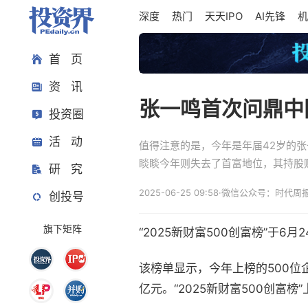
深度
热门
天天IPO
AI先锋
机
首 页
资 讯
张一鸣首次问鼎中
投资圈
活 动
值得注意的是，今年是年届42岁的张
睒睒今年则失去了首富地位，其持股财
研 究
2025-06-25 09:58
·
微信公众号：时代周
创投号
旗下矩阵
“2025新财富500创富榜”于6月
该榜单显示，今年上榜的500位企
亿元。“2025新财富500创富榜