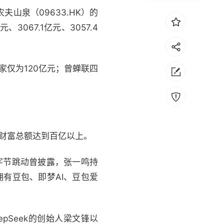
山泉（09633.HK）的
067.1亿元、3057.4
家仅为120亿元；曾蝉联四
位财富总额达到百亿以上。
字节跳动曾披露，张一鸣持
拥有豆包、即梦AI、豆包爱
epSeek的创始人梁文锋以