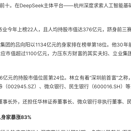
榜前十。在DeepSeek主体平台——杭州深度求索人工智能
务业今年上榜22人，且人均持股市值达376亿元，跻身前三
捷集团的吕向阳以1134亿元的身家排在榜单第18位。他30
，对应市值超过1100亿元，力压东方财富的其实夫妇、立业
6亿元的持股市值位居第24位。林立有着“深圳前首富”之
002945.SZ）、微众银行、民生银行（600016.SH）
董事长外，还担任华林证券董事长、微众银行非执行董事、
身家暴涨83%