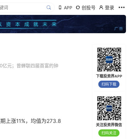
创投号
登录
APP
20亿元；曾蝉联四届首富的钟
下载投资界APP
扫码下载
涨11%，均值为273.8
关注投资界微信
扫码关注