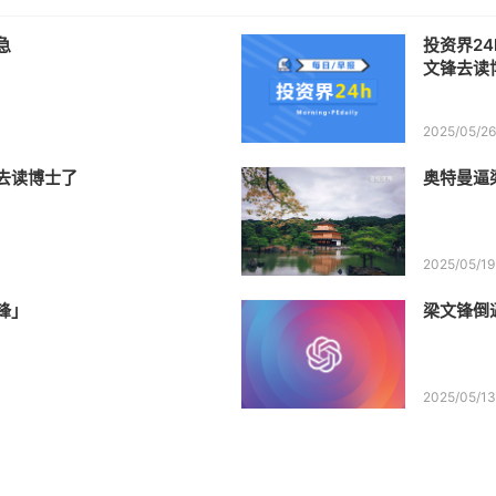
急
投资界24
文锋去读
2025/05/2
去读博士了
奥特曼逼
2025/05/19
锋」
梁文锋倒逼
2025/05/1