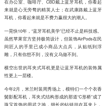
在办公室、咖啡厅、CBD戴上蓝牙耳机，你看起
来就是心无旁骛的精英人士；在武康路戴上蓝牙
耳机，你看起来就是不费力赢很大的潮人。
一晃快10年，“蓝牙耳机美学”已经不止是科技感。
虽然苹果官方坚持极简设计，但装饰AirPods在民
间匠人的手里已成小商品大点兵，从贴纸到浮
雕，只有你想不到，没有义乌做不到。
横空出世的耳夹式耳机更是让蓝牙耳机的装饰属
性更上一层楼。
今年2月，米兰时装周秀场上，模特们一个个衣香
鬓影配耳机，耳夹式结构形成的那道“C形桥”成了
珠宝首饰的用武之地，细长的钻链挂在耳夹上，