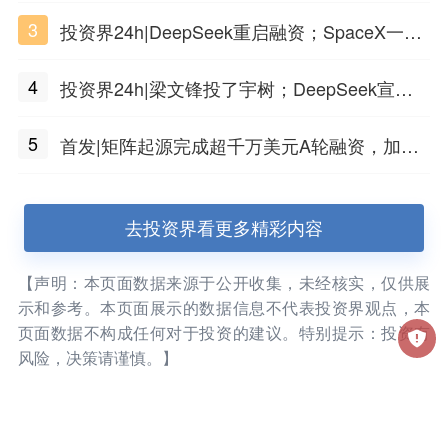
3
投资界24h|DeepSeek重启融资；SpaceX一夜
市值蒸发1.5万亿；上海国投，一举投7家GP
4
投资界24h|梁文锋投了宇树；DeepSeek宣布
大幅涨价；贝恩资本买下贡茶
5
首发|矩阵起源完成超千万美元A轮融资，加速
企业级AI基础设施研发
去投资界看更多精彩内容
【声明：本页面数据来源于公开收集，未经核实，仅供展
示和参考。本页面展示的数据信息不代表投资界观点，本
页面数据不构成任何对于投资的建议。特别提示：投资有
风险，决策请谨慎。】