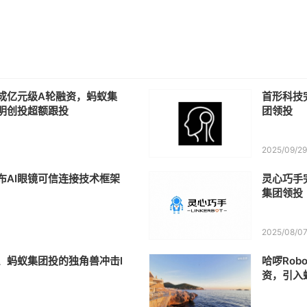
成亿元级A轮融资，蚂蚁集
首形科技
明创投超额跟投
团领投
2025/09/2
布AI眼镜可信连接技术框架
灵心巧手
集团领投
2025/08/0
、蚂蚁集团投的独角兽冲击I
哈啰Rob
资，引入