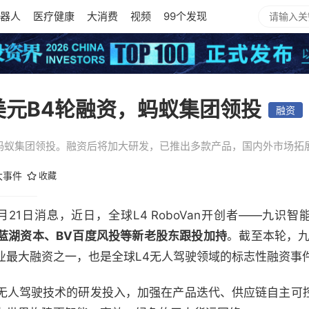
器人
医疗健康
大消费
视频
99个发现
美元B4轮融资，蚂蚁集团领投
融资
由蚂蚁集团领投。融资后将加大研发，已推出多款产品，国内外市场拓
大事件
收藏
）10月21日消息，近日，全球L4 RoboVan开创者——九识智
蓝湖资本、BV百度风投等新老股东跟投加持
。截至本轮，九
业最大融资之一，也是全球L4无人驾驶领域的标志性融资事
无人驾驶技术的研发投入，加强在产品迭代、供应链自主可