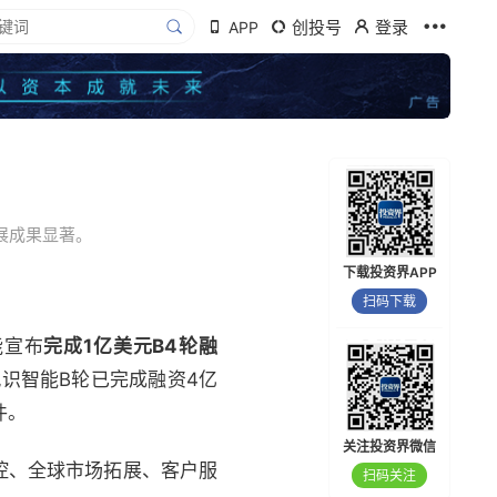
创投号
登录
APP
展成果显著。
下载投资界APP
扫码下载
能宣布
完成1亿美元B4轮融
识智能B轮已完成融资4亿
件。
关注投资界微信
控、全球市场拓展、客户服
扫码关注