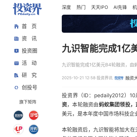
深度
热门
天天IPO
AI先锋
机
首 页
资 讯
九识智能完成1亿
投资圈
活 动
九识智能完成1亿美元B4轮融资，
研 究
2025-10-21 12:58
·
投资界讯
融资
创投号
投资界（ID：pedaily2012
旗下矩阵
资
，本轮融资由
蚂蚁集团领投，
美元，是本年度中国市场科技企
本轮融资后，九识智能将加大在