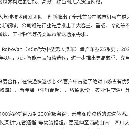
为世界构建更智能、高效、绿色的无人货运网络。
人驾驶技术研发团队，创新推出了全球首台在城市机动车道
驾驶全新领域。公司领先行业先后推出了大容量、重载、冷链等不同
餐饮、工业物流等各类城市配送场景需求。
 RoboVan（≥5m³大中型无人货车）量产车型Z5系列；2
25年8月，九识智能产品持续迭代，进一步推出更高载重、充
深度合作，在快递快运核心KA客户中占据了绝对市场占有优
物流）、新希望（生鲜商超）、牧原股份（农业供应链）
400家经销商及超200家服务商，形成深度渗透的渠道体系
，不仅深耕“九省通衢”等物流枢纽，更延伸至西藏山南、四川