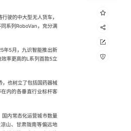
路行驶的中大型无人货车，
系列RoboVan，充分满
025年5月，九识智能推出新
电效率更高的L系列首款5立
势，也树立了包括国药器械
等在内的各垂直行业标杆客
。国内常态化运营城市数量
大凉山、甘肃陇南等偏远地