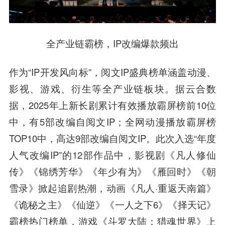
全产业链霸榜，IP改编爆款频出
作为“IP开发风向标”，阅文IP盛典榜单涵盖动漫、
影视、游戏、衍生等全产业链板块。据云合数
据，2025年上新长剧累计有效播放霸屏榜前10位
中，有5部改编自阅文IP；全网动漫播放霸屏榜
TOP10中，高达9部改编自阅文IP。此次入选“年度
人气改编IP”的12部作品中，影视剧《凡人修仙
传》《锦绣芳华》《年少有为》《雁回时》《朝
雪录》掀起追剧热潮，动画《凡人·重返天南篇》
《诡秘之主》《仙逆》《一人之下6》《择天记》
霸榜热门榜单，游戏《斗罗大陆：猎魂世界》上