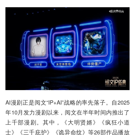
AI漫剧正是阅文“IP+AI”战略的率先落子。自2025
年10月发力漫剧以来，阅文在半年时间内推出了
上千部漫剧。其中，《大明贤婿》《疯狂小道
士》《三千庇护》《诡异命纹》等26部作品播放