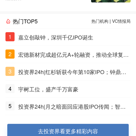
热门TOP5
热门机构
|
VC情报局
1
嘉立创敲钟，深圳千亿IPO诞生
2
宏德新材完成超亿元A+轮融资，推动全球复合
材料工程化应用
3
投资界24h|红杉斩获今年第10家IPO；钟鼎投
出一个千亿IPO；SpaceX腰斩，马斯克财富缩
4
宇树工位，盛产千万富豪
水
5
投资界24h|月之暗面回应港股IPO传闻；智元
公布合伙人团队阵容；潮汕女首富又要敲钟了
去投资界看更多精彩内容