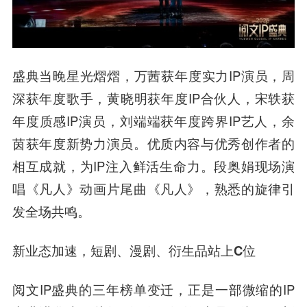
盛典当晚星光熠熠，万茜获年度实力IP演员，周
深获年度歌手，黄晓明获年度IP合伙人，宋轶获
年度质感IP演员，刘端端获年度跨界IP艺人，余
茵获年度新势力演员。优质内容与优秀创作者的
相互成就，为IP注入鲜活生命力。段奥娟现场演
唱《凡人》动画片尾曲《凡人》，熟悉的旋律引
发全场共鸣。
新业态加速，短剧、漫剧、衍生品站上C位
阅文IP盛典的三年榜单变迁，正是一部微缩的IP