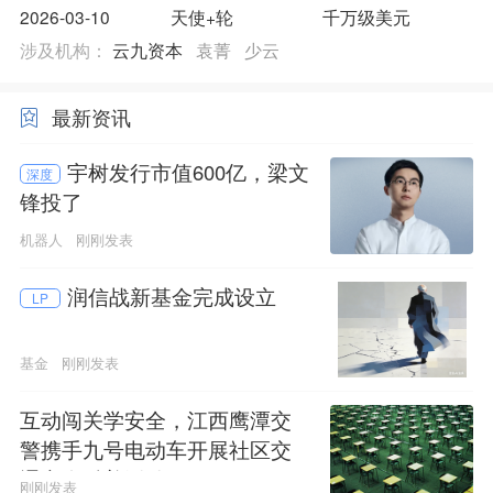
2026-03-10
天使+轮
千万级美元
涉及机构：
云九资本
袁菁
少云
最新资讯
宇树发行市值600亿，梁文
深度
锋投了
机器人
刚刚发表
润信战新基金完成设立
LP
基金
刚刚发表
互动闯关学安全，江西鹰潭交
警携手九号电动车开展社区交
通安全科普活动
刚刚发表