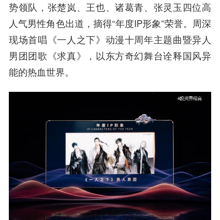
势领队，张楚岚、王也、诸葛青、张灵玉四位高
人气男性角色出道，摘得“年度IP形象”荣誉。周深
现场首唱《一人之下》动漫十周年主题曲暨异人
男团团歌《求真》，以东方奇幻舞台诠释国风异
能的热血世界。