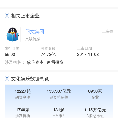
相关上市企业
阅文集团
上海市
文娱传媒
发行价格
募资金额
上市日期
55.00
74.78亿
2017-11-08
涉及机构：
挚信资本
凯雷投资
文化娱乐数据总览
12227起
1337.87亿元
8950家
融资事件
融资总金额
企业
1740家
181起
1.15万亿元
涉及机构
上市事件
A股总市值