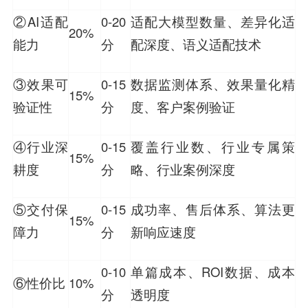
②AI适配
0-20
适配大模型数量、差异化适
20%
能力
分
配深度、语义适配技术
③效果可
0-15
数据监测体系、效果量化精
15%
验证性
分
度、客户案例验证
④行业深
0-15
覆盖行业数、行业专属策
15%
耕度
分
略、行业案例深度
⑤交付保
0-15
成功率、售后体系、算法更
15%
障力
分
新响应速度
0-10
单篇成本、ROI数据、成本
⑥性价比
10%
分
透明度